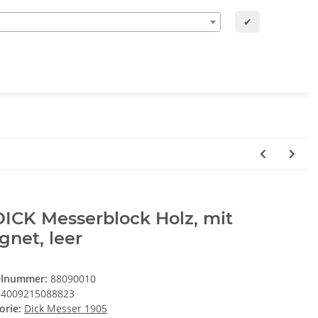
✔
DICK Messerblock Holz, mit
net, leer
elnummer:
88090010
4009215088823
orie:
Dick Messer 1905