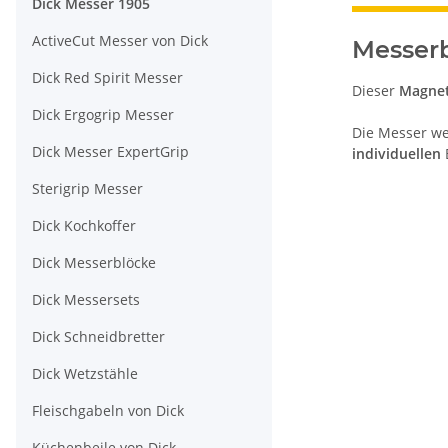
Dick Messer 1905
ActiveCut Messer von Dick
Messerb
Dick Red Spirit Messer
Dieser
Magnet
Dick Ergogrip Messer
Die Messer we
Dick Messer ExpertGrip
individuellen
Sterigrip Messer
Dick Kochkoffer
Dick Messerblöcke
Dick Messersets
Dick Schneidbretter
Dick Wetzstähle
Fleischgabeln von Dick
Küchenbeile von Dick