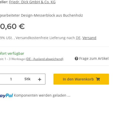
ller:
Friedr. Dick GmbH & Co. KG
earbeiteter Design-Messerblock aus Buchenholz
0,60 €
 19% USt. , Versandkostenfreie Lieferung nach
DE
.
Versand
fort verfügbar
Frage zum Artikel
eit:
1 - 3 Werktage
(DE - Ausland abweichend)
Stk
In den Warenkorb
Komponenten werden geladen ...
..