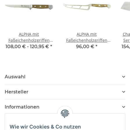
ALPHA mit
ALPHA mit
Cha
Faßeichenholzgriffen
Faßeichenholzgriffen
Ser
Ausbeinm. flex. (neu)
Käsemesser
108,00 € -
120,95 €
*
96,00 €
*
154
Auswahl
Hersteller
Informationen
Wie wir Cookies & Co nutzen