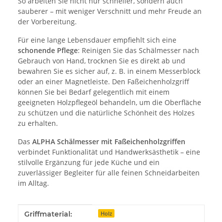
So arbeiten Sie nicht nur schneller, sondern auch
sauberer – mit weniger Verschnitt und mehr Freude an
der Vorbereitung.
Für eine lange Lebensdauer empfiehlt sich eine
schonende Pflege
: Reinigen Sie das Schälmesser nach
Gebrauch von Hand, trocknen Sie es direkt ab und
bewahren Sie es sicher auf, z. B. in einem Messerblock
oder an einer Magnetleiste. Den Faßeichenholzgriff
können Sie bei Bedarf gelegentlich mit einem
geeigneten Holzpflegeöl behandeln, um die Oberfläche
zu schützen und die natürliche Schönheit des Holzes
zu erhalten.
Das
ALPHA Schälmesser mit Faßeichenholzgriffen
verbindet Funktionalität und Handwerksästhetik – eine
stilvolle Ergänzung für jede Küche und ein
zuverlässiger Begleiter für alle feinen Schneidarbeiten
im Alltag.
Produkteigenschaft
Wert
Griffmaterial:
Holz