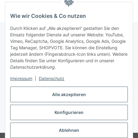
Wie wir Cookies & Co nutzen
Durch Klicken auf „Alle akzeptieren“ gestatten Sie den
Einsatz folgender Dienste auf unserer Website: YouTube,
Vimeo, ReCaptcha, Google Analytics, Google Ads, Google
Newsletter Abonnieren
Tag Manager, SHOPVOTE. Sie können die Einstellung
jederzeit ändern (Fingerabdruck-Icon links unten). Weitere
Bitte senden Sie mir entsprechend Ihrer
Details finden Sie unter
Konfigurieren
und in unserer
Datenschutzerklärung
regelmäßig und jederzeit widerruflich
Datenschutzerklärung
.
Informationen zu Ihrem Produktsortiment per E-Mail zu.
Impressum
|
Datenschutz
Abonnieren
Alle akzeptieren
Newsletter Abonnieren
Konfigurieren
Vertrag widerrufen
* Alle Preise inkl. gesetzlicher USt., zzgl.
Versand
Ablehnen