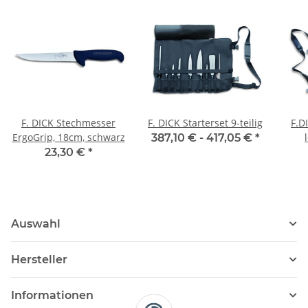
F. DICK Stechmesser
F. DICK Starterset 9-teilig
F.D
ErgoGrip, 18cm, schwarz
387,10 € -
417,05 €
*
23,30 €
*
Auswahl
Hersteller
Informationen