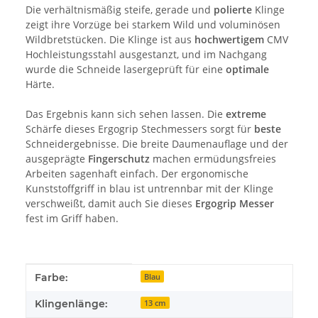
Die verhältnismäßig steife, gerade und
polierte
Klinge
zeigt ihre Vorzüge bei starkem Wild und voluminösen
Wildbretstücken. Die Klinge ist aus
hochwertigem
CMV
Hochleistungsstahl ausgestanzt, und im Nachgang
wurde die Schneide lasergeprüft für eine
optimale
Härte.
Das Ergebnis kann sich sehen lassen. Die
extreme
Schärfe dieses Ergogrip Stechmessers sorgt für
beste
Schneidergebnisse. Die breite Daumenauflage und der
ausgeprägte
Fingerschutz
machen ermüdungsfreies
Arbeiten sagenhaft einfach. Der ergonomische
Kunststoffgriff in blau ist untrennbar mit der Klinge
verschweißt, damit auch Sie dieses
Ergogrip Messer
fest im Griff haben.
Produkteigenschaft
Wert
Farbe:
Blau
Klingenlänge:
13 cm