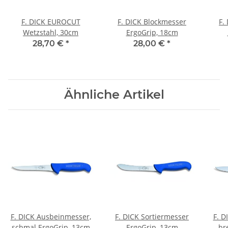
F. DICK EUROCUT
F. DICK Blockmesser
F.
Wetzstahl, 30cm
ErgoGrip, 18cm
28,70 €
*
28,00 €
*
Ähnliche Artikel
F. DICK Ausbeinmesser,
F. DICK Sortiermesser
F. D
schmal ErgoGrip, 13cm
ErgoGrip, 13cm
br