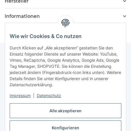
Hersteller
Informationen
Wie wir Cookies & Co nutzen
Durch Klicken auf „Alle akzeptieren“ gestatten Sie den
Einsatz folgender Dienste auf unserer Website: YouTube,
Vimeo, ReCaptcha, Google Analytics, Google Ads, Google
Newsletter Abonnieren
Tag Manager, SHOPVOTE. Sie können die Einstellung
jederzeit ändern (Fingerabdruck-Icon links unten). Weitere
Bitte senden Sie mir entsprechend Ihrer
Details finden Sie unter
Konfigurieren
und in unserer
Datenschutzerklärung
regelmäßig und jederzeit widerruflich
Datenschutzerklärung
.
Informationen zu Ihrem Produktsortiment per E-Mail zu.
Impressum
|
Datenschutz
Abonnieren
Alle akzeptieren
Newsletter Abonnieren
Konfigurieren
Vertrag widerrufen