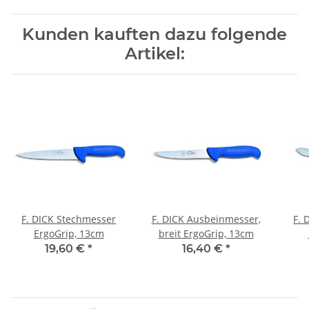
Kunden kauften dazu folgende
Artikel:
F. DICK Stechmesser
F. DICK Ausbeinmesser,
F. 
ErgoGrip, 13cm
breit ErgoGrip, 13cm
19,60 €
*
16,40 €
*