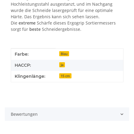
Hochleistungsstahl ausgestanzt, und im Nachgang
wurde die Schneide lasergeprüft für eine optimale
Härte. Das Ergebnis kann sich sehen lassen.
Die
extreme
Schärfe dieses Ergogrip Sortiermessers
sorgt für
beste
Schneidergebnisse.
Produkteigenschaft
Wert
Farbe:
Blau
HACCP:
Ja
Klingenlänge:
15 cm
Bewertungen