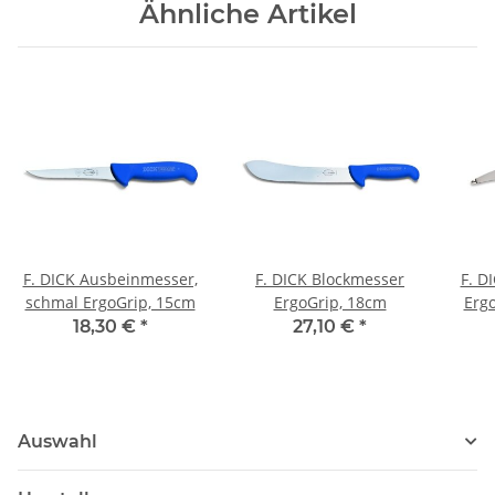
Ähnliche Artikel
F. DICK Ausbeinmesser,
F. DICK Blockmesser
F. D
schmal ErgoGrip, 15cm
ErgoGrip, 18cm
Ergo
18,30 €
*
27,10 €
*
Auswahl