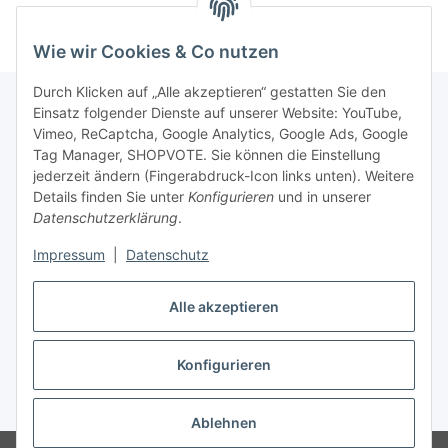
Wie wir Cookies & Co nutzen
Durch Klicken auf „Alle akzeptieren“ gestatten Sie den
Einsatz folgender Dienste auf unserer Website: YouTube,
Vimeo, ReCaptcha, Google Analytics, Google Ads, Google
Newsletter Abonnieren
Tag Manager, SHOPVOTE. Sie können die Einstellung
jederzeit ändern (Fingerabdruck-Icon links unten). Weitere
Bitte senden Sie mir entsprechend Ihrer
Details finden Sie unter
Konfigurieren
und in unserer
Datenschutzerklärung
regelmäßig und jederzeit widerruflich
Datenschutzerklärung
.
Informationen zu Ihrem Produktsortiment per E-Mail zu.
Impressum
|
Datenschutz
Abonnieren
Alle akzeptieren
Newsletter Abonnieren
Konfigurieren
Vertrag widerrufen
* Alle Preise inkl. gesetzlicher USt., zzgl.
Versand
Ablehnen