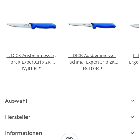
F. DICK Ausbeinmesser,
F. DICK Ausbeinmesser,
F.
breit ExpertGrip 2K,
schmal ExpertGrip 2K,
Ergo
15cm
13cm, blau/schwarz
17,10 €
*
16,10 €
*
Auswahl
Hersteller
Informationen