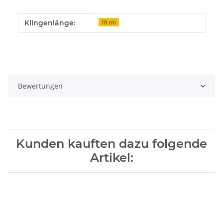
Produkteigenschaft
Wert
Klingenlänge:
18 cm
Bewertungen
Kunden kauften dazu folgende
Artikel: