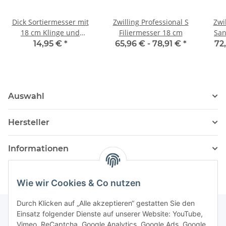
Dick Sortiermesser mit
Zwilling Professional S
Zwi
18 cm Klinge und
Filiermesser 18 cm
San
Kullenschliff
14,95 €
*
65,96 € -
78,91 €
*
72
Auswahl
Hersteller
Informationen
Wie wir Cookies & Co nutzen
Durch Klicken auf „Alle akzeptieren“ gestatten Sie den
Einsatz folgender Dienste auf unserer Website: YouTube,
Vimeo, ReCaptcha, Google Analytics, Google Ads, Google