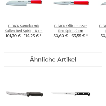
F. DICK Santoku mit
F. DICK Officemesser
F. D
Kullen Red Spirit, 18 cm
Red Spirit, 9 cm
101,30 € -
114,25 €
*
50,60 € -
63,55 €
*
50
Ähnliche Artikel