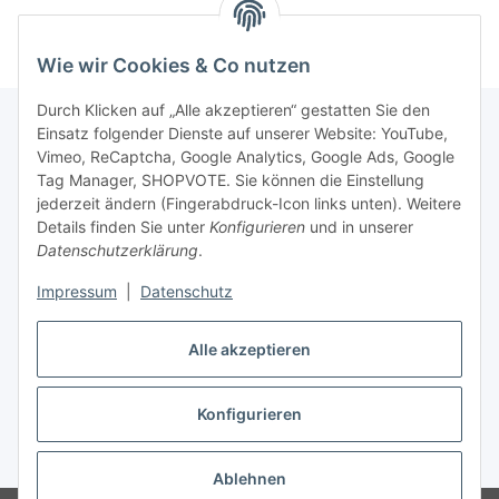
Wie wir Cookies & Co nutzen
Durch Klicken auf „Alle akzeptieren“ gestatten Sie den
Einsatz folgender Dienste auf unserer Website: YouTube,
Vimeo, ReCaptcha, Google Analytics, Google Ads, Google
Newsletter Abonnieren
Tag Manager, SHOPVOTE. Sie können die Einstellung
jederzeit ändern (Fingerabdruck-Icon links unten). Weitere
Bitte senden Sie mir entsprechend Ihrer
Details finden Sie unter
Konfigurieren
und in unserer
Datenschutzerklärung
regelmäßig und jederzeit widerruflich
Datenschutzerklärung
.
Informationen zu Ihrem Produktsortiment per E-Mail zu.
Impressum
|
Datenschutz
Abonnieren
Alle akzeptieren
Newsletter Abonnieren
Konfigurieren
Vertrag widerrufen
* Alle Preise inkl. gesetzlicher USt., zzgl.
Versand
Ablehnen