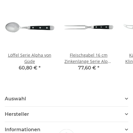
Löffel Serie Alpha von
Fleischgabel 16 cm
K
Güde
Zinkenlänge Serie Alpha
Kli
von Güde
60,80 €
*
77,60 €
*
Auswahl
Hersteller
Informationen