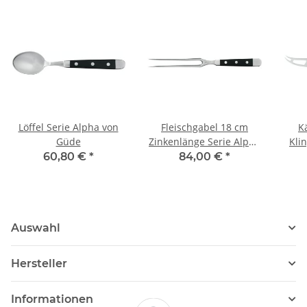
Löffel Serie Alpha von
Fleischgabel 18 cm
K
Güde
Zinkenlänge Serie Alpha
Kli
von Güde
60,80 €
*
84,00 €
*
Auswahl
Hersteller
Informationen