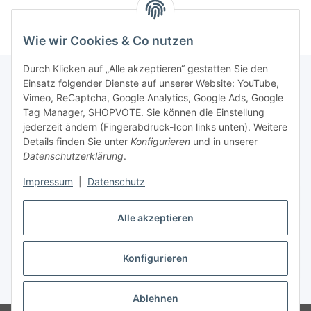
Wie wir Cookies & Co nutzen
Durch Klicken auf „Alle akzeptieren“ gestatten Sie den
Einsatz folgender Dienste auf unserer Website: YouTube,
Vimeo, ReCaptcha, Google Analytics, Google Ads, Google
Newsletter Abonnieren
Tag Manager, SHOPVOTE. Sie können die Einstellung
jederzeit ändern (Fingerabdruck-Icon links unten). Weitere
Bitte senden Sie mir entsprechend Ihrer
Details finden Sie unter
Konfigurieren
und in unserer
Datenschutzerklärung
regelmäßig und jederzeit widerruflich
Datenschutzerklärung
.
Informationen zu Ihrem Produktsortiment per E-Mail zu.
Impressum
|
Datenschutz
Abonnieren
Alle akzeptieren
Newsletter Abonnieren
Konfigurieren
Vertrag widerrufen
* Alle Preise inkl. gesetzlicher USt., zzgl.
Versand
Ablehnen