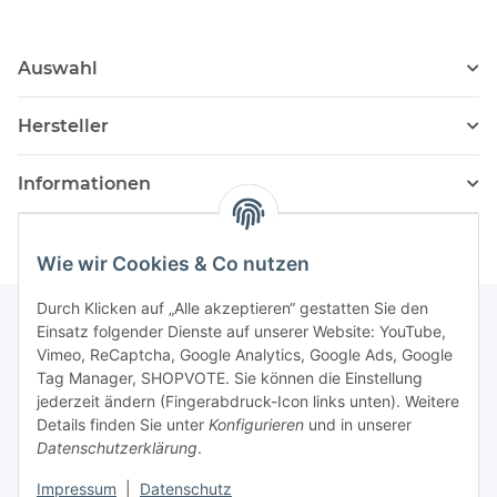
Auswahl
Hersteller
Informationen
Wie wir Cookies & Co nutzen
Durch Klicken auf „Alle akzeptieren“ gestatten Sie den
Einsatz folgender Dienste auf unserer Website: YouTube,
Vimeo, ReCaptcha, Google Analytics, Google Ads, Google
Newsletter Abonnieren
Tag Manager, SHOPVOTE. Sie können die Einstellung
jederzeit ändern (Fingerabdruck-Icon links unten). Weitere
Bitte senden Sie mir entsprechend Ihrer
Details finden Sie unter
Konfigurieren
und in unserer
Datenschutzerklärung
regelmäßig und jederzeit widerruflich
Datenschutzerklärung
.
Informationen zu Ihrem Produktsortiment per E-Mail zu.
Impressum
|
Datenschutz