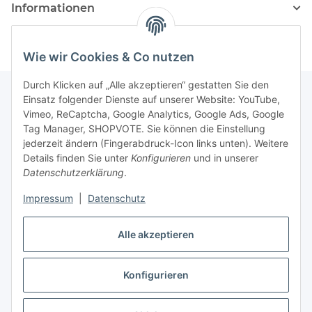
Informationen
Wie wir Cookies & Co nutzen
Durch Klicken auf „Alle akzeptieren“ gestatten Sie den
Einsatz folgender Dienste auf unserer Website: YouTube,
Vimeo, ReCaptcha, Google Analytics, Google Ads, Google
Newsletter Abonnieren
Tag Manager, SHOPVOTE. Sie können die Einstellung
jederzeit ändern (Fingerabdruck-Icon links unten). Weitere
Bitte senden Sie mir entsprechend Ihrer
Details finden Sie unter
Konfigurieren
und in unserer
Datenschutzerklärung
regelmäßig und jederzeit widerruflich
Datenschutzerklärung
.
Informationen zu Ihrem Produktsortiment per E-Mail zu.
Impressum
|
Datenschutz
Abonnieren
Alle akzeptieren
Newsletter Abonnieren
Konfigurieren
Vertrag widerrufen
* Alle Preise inkl. gesetzlicher USt., zzgl.
Versand