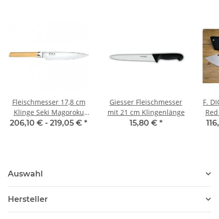
Fleischmesser 17,8 cm
Giesser Fleischmesser
F. D
Klinge Seki Magoroku
mit 21 cm Klingenlänge
Red
Composite von Kai
206,10 € -
219,05 €
*
15,80 €
*
116
Auswahl
Hersteller