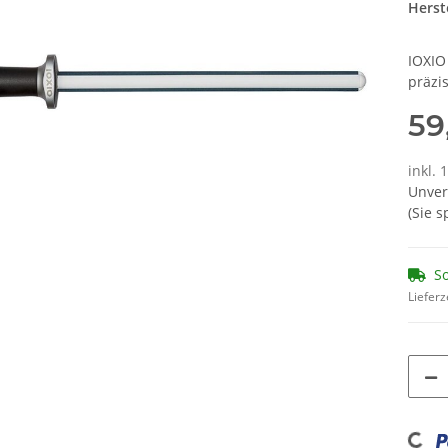
Herste
IOXIO
präzi
59
inkl. 
Unver
(Sie 
So
Lieferz
Loading...