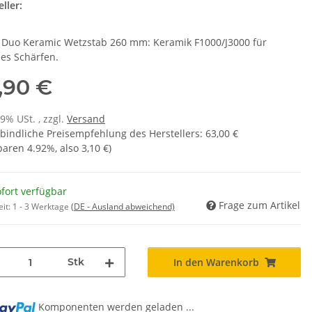
ller:
 Duo Keramic Wetzstab 260 mm: Keramik F1000/J3000 für
ses Schärfen.
,90 €
19% USt. , zzgl.
Versand
bindliche Preisempfehlung des Herstellers
:
63,00 €
sparen
4.92%
, also
3,10 €
)
fort verfügbar
Frage zum Artikel
eit:
1 - 3 Werktage
(DE - Ausland abweichend)
Stk
In den Warenkorb
Komponenten werden geladen ...