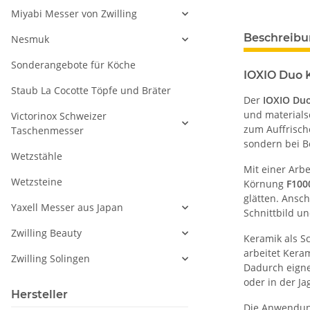
Miyabi Messer von Zwilling
Beschreib
Nesmuk
Sonderangebote für Köche
IOXIO Duo 
Staub La Cocotte Töpfe und Bräter
Der
IOXIO Duo
und materials
Victorinox Schweizer
zum Auffrische
Taschenmesser
sondern bei B
Wetzstähle
Mit einer Arb
Wetzsteine
Körnung
F100
glätten. Ansch
Yaxell Messer aus Japan
Schnittbild u
Zwilling Beauty
Keramik als S
arbeitet Keram
Zwilling Solingen
Dadurch eignet
oder in der J
Hersteller
Die Anwendung