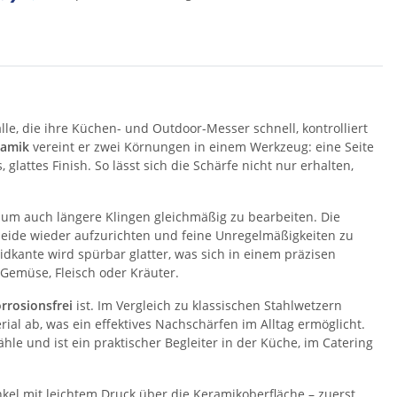
alle, die ihre Küchen- und Outdoor-Messer schnell, kontrolliert
ramik
vereint er zwei Körnungen in einem Werkzeug: eine Seite
lattes Finish. So lässt sich die Schärfe nicht nur erhalten,
 um auch längere Klingen gleichmäßig zu bearbeiten. Die
eide wieder aufzurichten und feine Unregelmäßigkeiten zu
idkante wird spürbar glatter, was sich in einem präzisen
Gemüse, Fleisch oder Kräuter.
rrosionsfrei
ist. Im Vergleich zu klassischen Stahlwetzern
ial ab, was ein effektives Nachschärfen im Alltag ermöglicht.
le und ist ein praktischer Begleiter in der Küche, im Catering
kel mit leichtem Druck über die Keramikoberfläche – zuerst