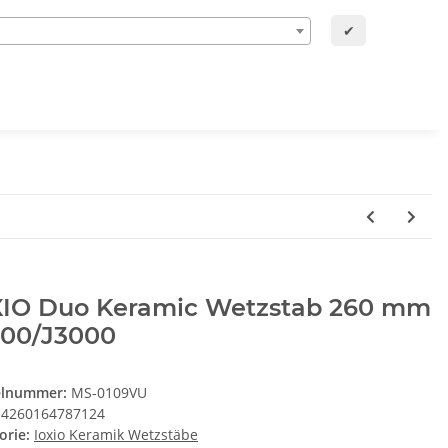
✔
XIO Duo Keramic Wetzstab 260 mm
000/J3000
elnummer:
MS-0109VU
4260164787124
orie:
Ioxio Keramik Wetzstäbe