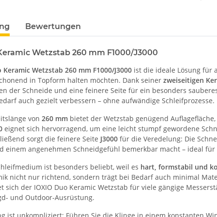
ung
Bewertungen
Keramic Wetzstab 260 mm F1000/J3000
 Keramic Wetzstab 260 mm F1000/J3000
ist die ideale Lösung für 
chonend in Topform halten möchten. Dank seiner
zweiseitigen Ke
n der Schneide und eine feinere Seite für ein besonders sauberes, g
edarf auch gezielt verbessern – ohne aufwändige Schleifprozesse.
eitslänge von
260 mm
bietet der Wetzstab genügend Auflagefläche,
0
eignet sich hervorragend, um eine leicht stumpf gewordene Schn
ließend sorgt die feinere Seite
J3000
für die Veredelung: Die Schne
nd einem angenehmen Schneidgefühl bemerkbar macht – ideal für 
chleifmedium ist besonders beliebt, weil es
hart, formstabil und ko
ik nicht nur richtend, sondern trägt bei Bedarf auch minimal Mater
 sich der IOXIO Duo Keramic Wetzstab für viele gängige Messerstäh
agd- und Outdoor-Ausrüstung.
 ist unkompliziert: Führen Sie die Klinge in einem konstanten Win