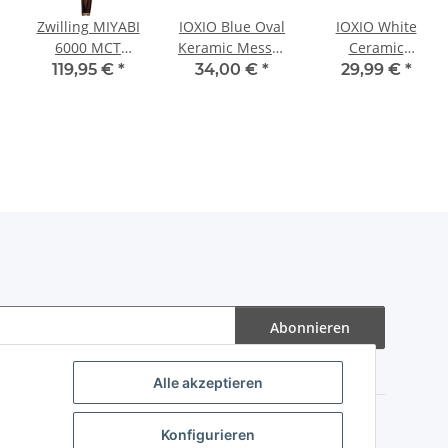
Zwilling MIYABI
IOXIO Blue Oval
IOXIO White
6000 MCT
Keramic Messer
Ceramic
Shotoh 9 cm
Schärfer 260
Wetzstab Fresh
119,95 €
*
34,00 €
*
29,99 €
*
mm F360/J800
up orange 260
mm F1000/J3000
Abonnieren
Alle akzeptieren
Konfigurieren