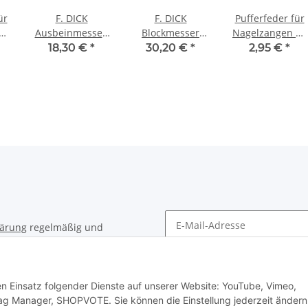
ür
F. DICK
F. DICK
Pufferfeder für
45
Ausbeinmesser,
Blockmesser
Nagelzangen 40
geschweifte
ErgoGrip, 21cm,
mm
18,30 €
*
30,20 €
*
2,95 €
*
Klinge, semi-
schwarz
flexibel
ErgoGrip, 15cm
lärung
regelmäßig und
timent per E-Mail zu.
Newsletter Abonnieren
den Einsatz folgender Dienste auf unserer Website: YouTube, Vimeo,
ag Manager, SHOPVOTE. Sie können die Einstellung jederzeit ändern