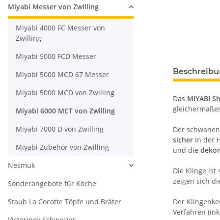
Miyabi Messer von Zwilling
Miyabi 4000 FC Messer von
Zwilling
Miyabi 5000 FCD Messer
Beschreib
Miyabi 5000 MCD 67 Messer
Miyabi 5000 MCD von Zwilling
Das
MIYABI S
gleichermaße
Miyabi 6000 MCT von Zwilling
Miyabi 7000 D von Zwilling
Der schwanenh
sicher
in der H
Miyabi Zubehör von Zwilling
und die
dekor
Nesmuk
Die Klinge ist
zeigen sich d
Sonderangebote für Köche
Staub La Cocotte Töpfe und Bräter
Der Klingenke
Verfahren (ink
Victorinox Schweizer