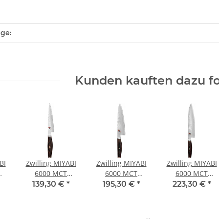
enschaft
ge:
Kunden kauften dazu fo
BI
Zwilling MIYABI
Zwilling MIYABI
Zwilling MIYABI
6000 MCT
6000 MCT
6000 MCT
m
Shotoh 13 cm
Gyutoh 20 cm
Gyutoh 24 cm
139,30 €
*
195,30 €
*
223,30 €
*