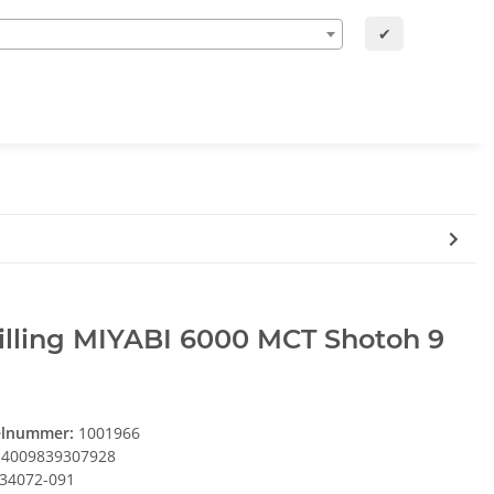
✔
illing MIYABI 6000 MCT Shotoh 9
elnummer:
1001966
4009839307928
34072-091