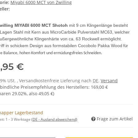
orie:
Miyabi 6000 MCT von Zwilling
ller:
willing MIYABI 6000 MCT Shotoh
mit 9 cm Klingenlänge besteht
 Lagen Stahl mit Kern aus MicroCarbide Pulverstahl MC63, welcher
ußergewöhnliche Klingenhärte von ca. 63 Rockwell ermöglicht.
riff in schickem Design aus formstabilen Cocobolo Pakka Wood
für
te Balance, hohen Komfort und ermüdungsfreies Schneiden.
9,95 €
 19% USt. , Versandkostenfreie Lieferung nach
DE
.
Versand
bindliche Preisempfehlung des Herstellers
:
169,00 €
sparen
29.02%
, also
49,05 €
)
napper Lagerbestand
Frage zum Artikel
eit:
1 - 3 Werktage
(DE - Ausland abweichend)