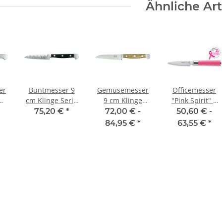
Ähnliche Art
er
Buntmesser 9
Gemüsemesser
Officemesser
cm Klinge Serie
9 cm Klinge
"Pink Spirit" 9
de
Alpha von Güde
Serie Alpha
cm von F. Dick
75,20 €
*
72,00 € -
50,60 € -
Olive von Güde
84,95 €
*
63,55 €
*