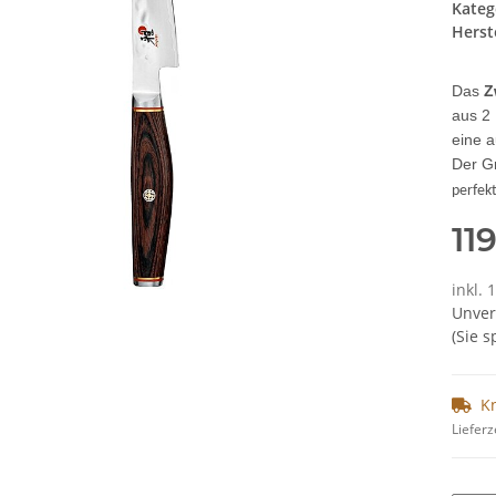
Kateg
Herste
Das
Z
aus 2
eine a
Der G
perfek
11
inkl.
Unver
(Sie 
K
Lieferz