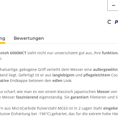
Loading...
ung
Bewertungen
hotoh 6000MCT
sieht nicht nur unverschämt gut aus, ihre
funktion
n.
alsartige, gebogene Griff verleiht dem Messer eine
außergewöhnl
and liegt. Gefertigt ist er aus
langlebigem
und
pflegeleichtem
Coco
ative
Endkappe betonen den
edlen
Look.
 so scharf, wie man es von einem klassisch japanischen
Messer
vo
ie Messer
faszinierend
eigenständig. Sie
garantiert
Filetieren und 
rn aus MicroCarbide Pulverstahl MC63 ist in 2 Lagen Stahl
eingebe
lusive Eishärtung bei -196°C) gehärtet, das für die extrem hohe Här