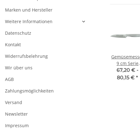
Marken und Hersteller
Weitere Informationen
Datenschutz
Kontakt
Widerrufsbelehrung
g
Zwilling Pro 9
Zwilling MIYABI
Gemüsemess
ER
cm
5000 MCD
9 cm Serie
Wir über uns
E
Gemüsemesser
Shotoh 9 cm
Kappa von Gü
 -
46,76 € -
169,95 €
*
67,20 € -
sser
€
*
59,71 €
*
80,15 €
*
AGB
Zahlungsmöglichkeiten
Versand
Newsletter
Impressum