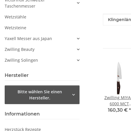
Taschenmesser
Wetzstähle
Produkteig
Wert
Klingenlän
Wetzsteine
Yaxell Messer aus Japan
Zwilling Beauty
Zwilling Solingen
Hersteller
Bitte wählen Sie einen
Zwilling MIYA
Hersteller.
6000 MCT
Gyutoh 16 c
160,30 €
*
Informationen
Herzstück Rezepte