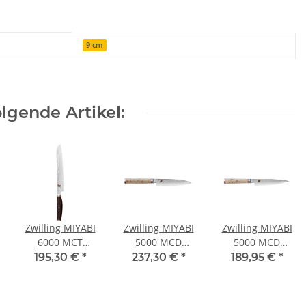
9 cm
lgende Artikel:
Zwilling MIYABI
Zwilling MIYABI
Zwilling MIYABI
6000 MCT
5000 MCD
5000 MCD
Brotmesser 23
Chutoh 16 cm
Shotoh 13 cm
195,30 €
*
237,30 €
*
189,95 €
*
cm