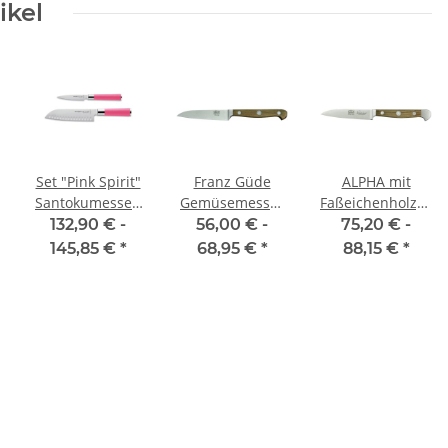
ikel
Set "Pink Spirit"
Franz Güde
ALPHA mit
Santokumesser,
Gemüsemesser
Faßeichenholzgriff
Officemesser
9 cm
Gemüsemesser
132,90 € -
56,00 € -
75,20 € -
von F. Dick
145,85 €
*
68,95 €
*
88,15 €
*