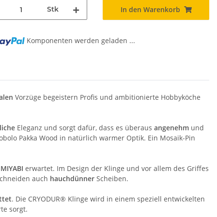
Stk
In den Warenkorb
Komponenten werden geladen ...
alen
Vorzüge begeistern Profis und ambitionierte Hobbyköche
iche
Eleganz und sorgt dafür, dass es überaus
angenehm
und
bolo Pakka Wood in natürlich warmer Optik. Ein Mosaik-Pin
n
MIYABI
erwartet. Im Design der Klinge und vor allem des Griffes
Schneiden auch
hauchdünner
Scheiben.
ttet
. Die CRYODUR® Klinge wird in einem speziell entwickelten
te sorgt.