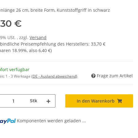
enlänge 26 cm, breite Form, Kunststoffgriff in schwarz
,30 €
19% USt. , zzgl.
Versand
bindliche Preisempfehlung des Herstellers
:
33,70 €
sparen
18.99%
, also
6,40 €
)
fort verfügbar
Frage zum Artikel
eit:
1 - 3 Werktage
(DE - Ausland abweichend)
Stk
In den Warenkorb
Komponenten werden geladen ...