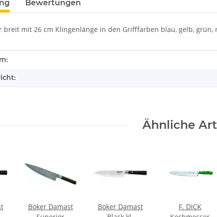
ung
Bewertungen
reit mit 26 cm Klingenlänge in den Grifffarben blau, gelb, grün, 
enschaft
rm:
icht:
Ähnliche Art
t
Böker Damast
Böker Damast
F. DICK
Superior
Black kl.
Kochmesser