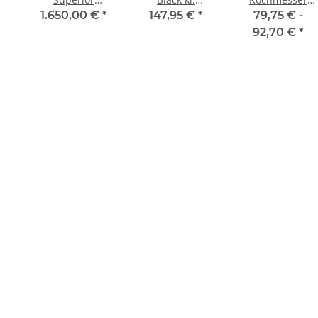
r
Kochmesser mit
Kochmesser
Premier Plus,
1.650,00 €
*
147,95 €
*
79,75 € -
21 cm Klinge
grün, 26 cm
92,70 €
*