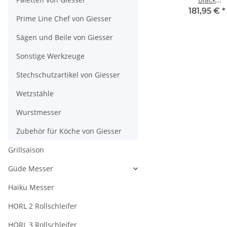
18 cm
Kochmesse
€
*
92,64 €
*
51,24 €
*
181,95 €
*
Prime Line Chef von Giesser
nge
Klingenlänge
Sägen und Beile von Giesser
Sonstige Werkzeuge
Stechschutzartikel von Giesser
Wetzstähle
Wurstmesser
Zubehör für Köche von Giesser
Grillsaison
Güde Messer
Haiku Messer
HORL 2 Rollschleifer
HORL 3 Rollschleifer