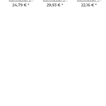
cm
cm
cm schmal
24,79 €
*
29,93 €
*
22,16 €
*