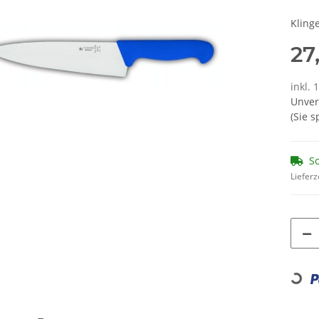
Kling
27
inkl. 
Unver
(Sie 
So
Lieferz
Loading...