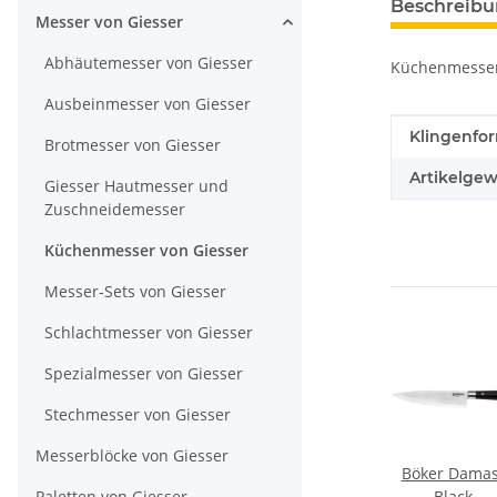
Beschreib
Messer von Giesser
Abhäutemesser von Giesser
Küchenmesser b
Ausbeinmesser von Giesser
Produkteig
Wert
Klingenfo
Brotmesser von Giesser
Artikelgew
Giesser Hautmesser und
Zuschneidemesser
Küchenmesser von Giesser
Messer-Sets von Giesser
Schlachtmesser von Giesser
Spezialmesser von Giesser
Stechmesser von Giesser
Messerblöcke von Giesser
r
Kochmesser mit
Giesser
Böker Damas
Paletten von Giesser
 mit
Wellenschliff
Kochmesser mit
Black