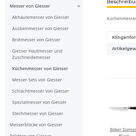
Beschreib
Messer von Giesser
Abhäutemesser von Giesser
Küchenmesser b
Ausbeinmesser von Giesser
Produkteig
Wert
Klingenfo
Brotmesser von Giesser
Artikelgew
Giesser Hautmesser und
Zuschneidemesser
Küchenmesser von Giesser
Messer-Sets von Giesser
Schlachtmesser von Giesser
Spezialmesser von Giesser
Stechmesser von Giesser
Messerblöcke von Giesser
r
Kochmesser mit
Giesser
Böker Damas
Paletten von Giesser
 mit
Wellenschliff
Kochmesser mit
Black