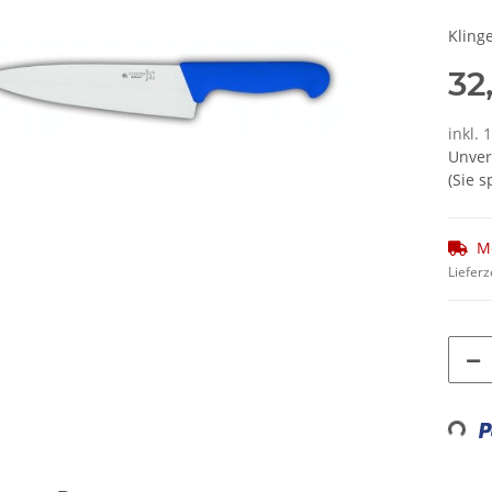
Kling
32
inkl. 
Unver
(Sie 
M
Lieferz
Loading.