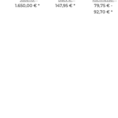
r
Kochmesser mit
Kochmesser
Premier Plus,
1.650,00 €
*
147,95 €
*
79,75 € -
21 cm Klinge
grün, 26 cm
92,70 €
*