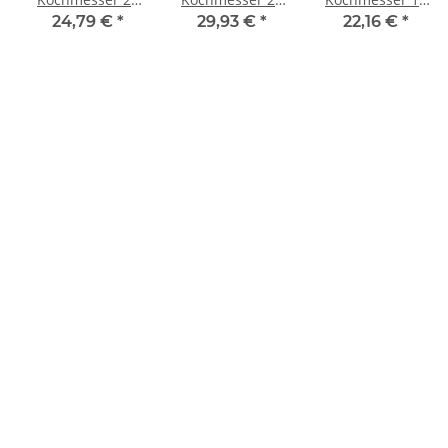
cm
cm
cm schmal
24,79 €
*
29,93 €
*
22,16 €
*