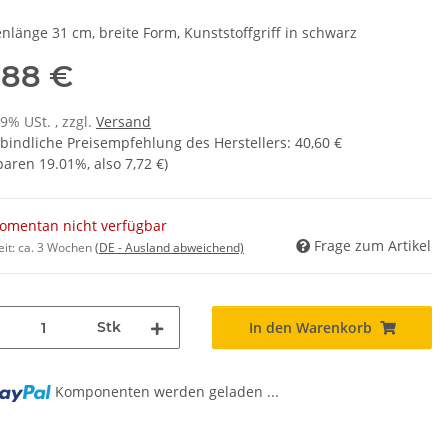
enlänge 31 cm, breite Form, Kunststoffgriff in schwarz
,88 €
19% USt. , zzgl.
Versand
bindliche Preisempfehlung des Herstellers
:
40,60 €
sparen
19.01%
, also
7,72 €
)
omentan nicht verfügbar
Frage zum Artikel
eit:
ca. 3 Wochen
(DE - Ausland abweichend)
Stk
In den Warenkorb
Komponenten werden geladen ...
..