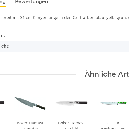
ung
Bewertungen
reit mit 31 cm Klingenlänge in den Grifffarben blau, gelb, grün, 
enschaft
rm:
icht:
Ähnliche Art
t
Böker Damast
Böker Damast
F. DICK
Superior
Black kl.
Kochmesser