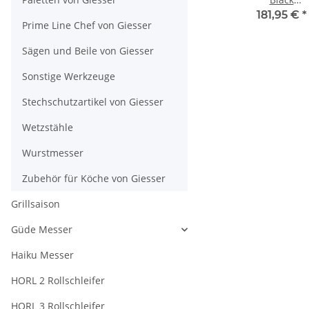
18 cm
Kochmesse
€
*
92,64 €
*
51,24 €
*
181,95 €
*
Prime Line Chef von Giesser
nge
Klingenlänge
Sägen und Beile von Giesser
Sonstige Werkzeuge
Stechschutzartikel von Giesser
Wetzstähle
Wurstmesser
Zubehör für Köche von Giesser
Grillsaison
Güde Messer
Haiku Messer
HORL 2 Rollschleifer
HORL 3 Rollschleifer