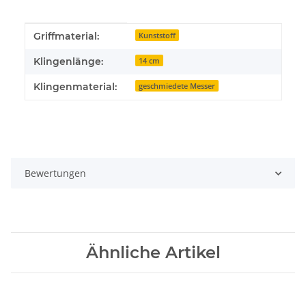
Produkteigenschaft
Wert
Griffmaterial:
Kunststoff
Klingenlänge:
14 cm
Klingenmaterial:
geschmiedete Messer
Bewertungen
Ähnliche Artikel