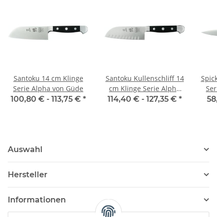
Santoku 14 cm Klinge
Santoku Kullenschliff 14
Spic
Serie Alpha von Güde
cm Klinge Serie Alpha
Ser
von Güde
100,80 € -
113,75 €
*
114,40 € -
127,35 €
*
58
Auswahl
Hersteller
Informationen