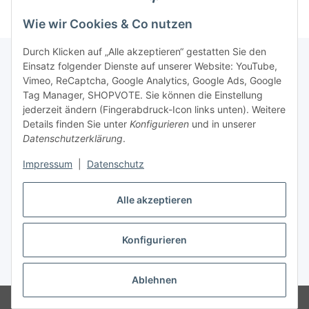
Wie wir Cookies & Co nutzen
Durch Klicken auf „Alle akzeptieren“ gestatten Sie den
Einsatz folgender Dienste auf unserer Website: YouTube,
Vimeo, ReCaptcha, Google Analytics, Google Ads, Google
Newsletter Abonnieren
Tag Manager, SHOPVOTE. Sie können die Einstellung
jederzeit ändern (Fingerabdruck-Icon links unten). Weitere
Bitte senden Sie mir entsprechend Ihrer
Details finden Sie unter
Konfigurieren
und in unserer
Datenschutzerklärung
regelmäßig und jederzeit widerruflich
Datenschutzerklärung
.
Informationen zu Ihrem Produktsortiment per E-Mail zu.
Impressum
|
Datenschutz
Abonnieren
Alle akzeptieren
Newsletter Abonnieren
Konfigurieren
Vertrag widerrufen
* Alle Preise inkl. gesetzlicher USt., zzgl.
Versand
Ablehnen
© Matthias Herlitzius