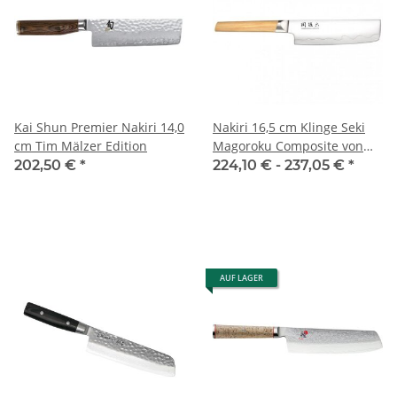
Kai Shun Premier Nakiri 14,0
Nakiri 16,5 cm Klinge Seki
cm Tim Mälzer Edition
Magoroku Composite von
Kai
202,50 €
*
224,10 € -
237,05 €
*
AUF LAGER