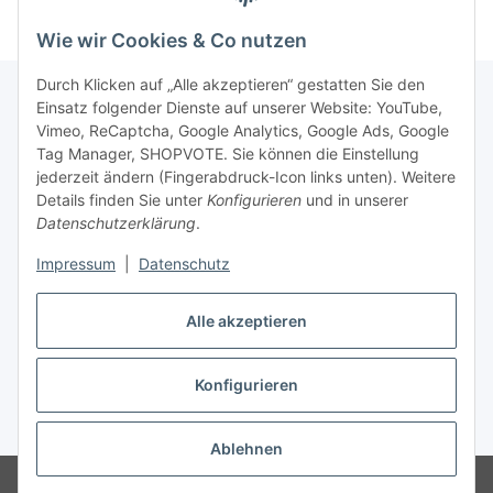
Wie wir Cookies & Co nutzen
Durch Klicken auf „Alle akzeptieren“ gestatten Sie den
Einsatz folgender Dienste auf unserer Website: YouTube,
Vimeo, ReCaptcha, Google Analytics, Google Ads, Google
Newsletter Abonnieren
Tag Manager, SHOPVOTE. Sie können die Einstellung
jederzeit ändern (Fingerabdruck-Icon links unten). Weitere
Bitte senden Sie mir entsprechend Ihrer
Details finden Sie unter
Konfigurieren
und in unserer
Datenschutzerklärung
regelmäßig und jederzeit widerruflich
Datenschutzerklärung
.
Informationen zu Ihrem Produktsortiment per E-Mail zu.
Impressum
|
Datenschutz
Abonnieren
Alle akzeptieren
Newsletter Abonnieren
Konfigurieren
Vertrag widerrufen
* Alle Preise inkl. gesetzlicher USt., zzgl.
Versand
Ablehnen
© Matthias Herlitzius