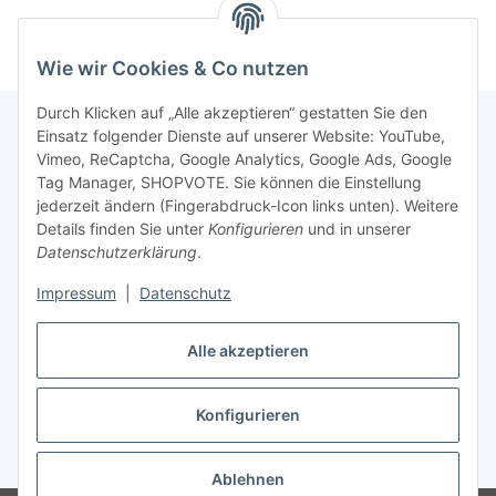
Wie wir Cookies & Co nutzen
Durch Klicken auf „Alle akzeptieren“ gestatten Sie den
Einsatz folgender Dienste auf unserer Website: YouTube,
Vimeo, ReCaptcha, Google Analytics, Google Ads, Google
Newsletter Abonnieren
Tag Manager, SHOPVOTE. Sie können die Einstellung
jederzeit ändern (Fingerabdruck-Icon links unten). Weitere
Bitte senden Sie mir entsprechend Ihrer
Details finden Sie unter
Konfigurieren
und in unserer
Datenschutzerklärung
regelmäßig und jederzeit widerruflich
Datenschutzerklärung
.
Informationen zu Ihrem Produktsortiment per E-Mail zu.
Impressum
|
Datenschutz
Abonnieren
Alle akzeptieren
Newsletter Abonnieren
Konfigurieren
Vertrag widerrufen
* Alle Preise inkl. gesetzlicher USt., zzgl.
Versand
Ablehnen