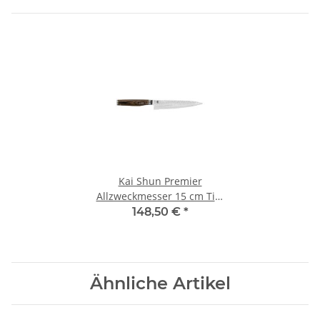
Kai Shun Premier
Allzweckmesser 15 cm Tim
Mälzer Edition
148,50 €
*
Ähnliche Artikel