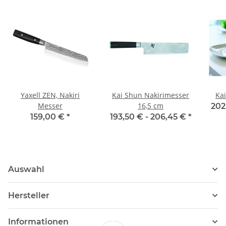
Yaxell ZEN, Nakiri
Kai Shun Nakirimesser
Ka
Messer
16,5 cm
202
159,00 €
*
193,50 € -
206,45 €
*
Auswahl
Hersteller
Informationen