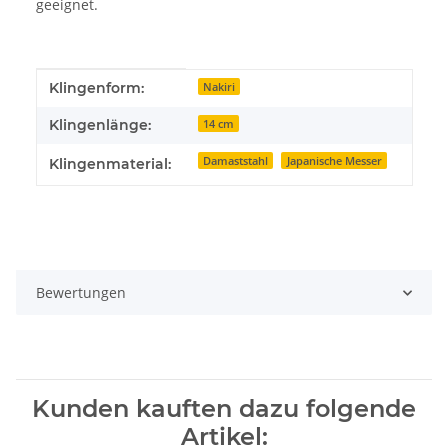
geeignet.
Produkteigenschaft
Wert
Klingenform:
Nakiri
Klingenlänge:
14 cm
Damaststahl
Japanische Messer
Klingenmaterial:
Bewertungen
Kunden kauften dazu folgende
Artikel: