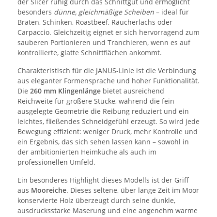
der Slicer ruhig durch das Schnittgut und ermöglicht
besonders
dünne, gleichmäßige Scheiben
– ideal für
Braten, Schinken, Roastbeef, Räucherlachs oder
Carpaccio. Gleichzeitig eignet er sich hervorragend zum
sauberen Portionieren und Tranchieren, wenn es auf
kontrollierte, glatte Schnittflächen ankommt.
Charakteristisch für die JANUS-Linie ist die Verbindung
aus eleganter Formensprache und hoher Funktionalität.
Die
260 mm Klingenlänge
bietet ausreichend
Reichweite für größere Stücke, während die fein
ausgelegte Geometrie die Reibung reduziert und ein
leichtes, fließendes Schneidgefühl erzeugt. So wird jede
Bewegung effizient: weniger Druck, mehr Kontrolle und
ein Ergebnis, das sich sehen lassen kann – sowohl in
der ambitionierten Heimküche als auch im
professionellen Umfeld.
Ein besonderes Highlight dieses Modells ist der Griff
aus
Mooreiche
. Dieses seltene, über lange Zeit im Moor
konservierte Holz überzeugt durch seine dunkle,
ausdrucksstarke Maserung und eine angenehm warme