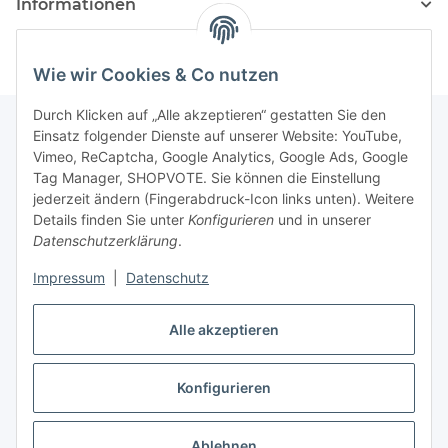
Informationen
Wie wir Cookies & Co nutzen
Durch Klicken auf „Alle akzeptieren“ gestatten Sie den
Einsatz folgender Dienste auf unserer Website: YouTube,
Vimeo, ReCaptcha, Google Analytics, Google Ads, Google
Newsletter Abonnieren
Tag Manager, SHOPVOTE. Sie können die Einstellung
jederzeit ändern (Fingerabdruck-Icon links unten). Weitere
Bitte senden Sie mir entsprechend Ihrer
Details finden Sie unter
Konfigurieren
und in unserer
Datenschutzerklärung
regelmäßig und jederzeit widerruflich
Datenschutzerklärung
.
Informationen zu Ihrem Produktsortiment per E-Mail zu.
Impressum
|
Datenschutz
Abonnieren
Alle akzeptieren
Newsletter Abonnieren
Konfigurieren
Vertrag widerrufen
* Alle Preise inkl. gesetzlicher USt., zzgl.
Versand
Ablehnen