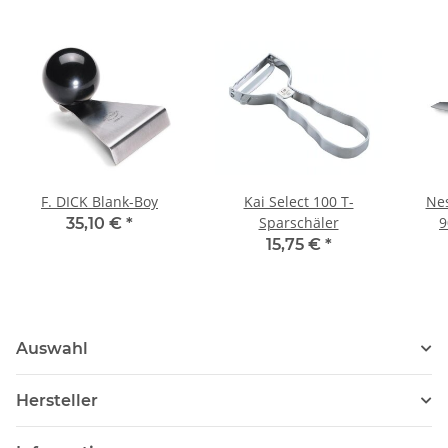
F. DICK Blank-Boy
Kai Select 100 T-
Ne
Sparschäler
9
35,10 €
*
15,75 €
*
Auswahl
Hersteller