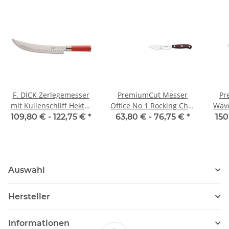
F. DICK Zerlegemesser
PremiumCut Messer
Pr
mit Kullenschliff Hektor
Office No 1 Rocking Chef
Wave
Red Spirit
von Giesser
109,80 € -
122,75 €
*
63,80 € -
76,75 €
*
150
Auswahl
Hersteller
Informationen