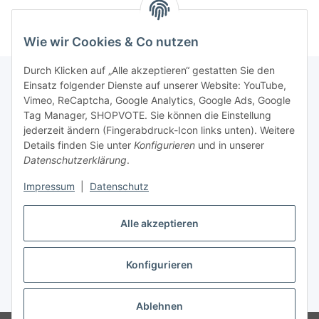
Wie wir Cookies & Co nutzen
Durch Klicken auf „Alle akzeptieren“ gestatten Sie den
Einsatz folgender Dienste auf unserer Website: YouTube,
Vimeo, ReCaptcha, Google Analytics, Google Ads, Google
Newsletter Abonnieren
Tag Manager, SHOPVOTE. Sie können die Einstellung
jederzeit ändern (Fingerabdruck-Icon links unten). Weitere
Bitte senden Sie mir entsprechend Ihrer
Details finden Sie unter
Konfigurieren
und in unserer
Datenschutzerklärung
regelmäßig und jederzeit widerruflich
Datenschutzerklärung
.
Informationen zu Ihrem Produktsortiment per E-Mail zu.
Impressum
|
Datenschutz
Abonnieren
Alle akzeptieren
Newsletter Abonnieren
Konfigurieren
Vertrag widerrufen
* Alle Preise inkl. gesetzlicher USt., zzgl.
Versand
Ablehnen