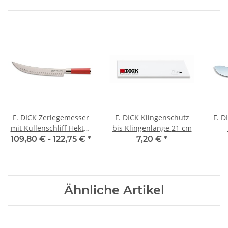
F. DICK Zerlegemesser
F. DICK Klingenschutz
F. 
mit Kullenschliff Hektor
bis Klingenlänge 21 cm
Red Spirit
109,80 € -
122,75 €
*
7,20 €
*
Ähnliche Artikel