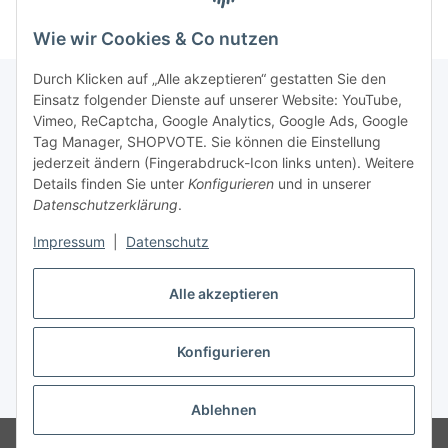
Wie wir Cookies & Co nutzen
Durch Klicken auf „Alle akzeptieren“ gestatten Sie den
Einsatz folgender Dienste auf unserer Website: YouTube,
Vimeo, ReCaptcha, Google Analytics, Google Ads, Google
Newsletter Abonnieren
Tag Manager, SHOPVOTE. Sie können die Einstellung
jederzeit ändern (Fingerabdruck-Icon links unten). Weitere
Bitte senden Sie mir entsprechend Ihrer
Details finden Sie unter
Konfigurieren
und in unserer
Datenschutzerklärung
regelmäßig und jederzeit widerruflich
Datenschutzerklärung
.
Informationen zu Ihrem Produktsortiment per E-Mail zu.
Impressum
|
Datenschutz
Abonnieren
Alle akzeptieren
Newsletter Abonnieren
Konfigurieren
Vertrag widerrufen
* Alle Preise inkl. gesetzlicher USt., zzgl.
Versand
Ablehnen
© Matthias Herlitzius