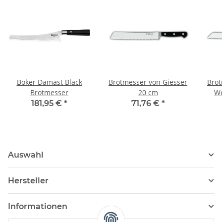
Böker Damast Black
Brotmesser von Giesser
Brot
Brotmesser
20 cm
We
181,95 €
*
71,76 €
*
Auswahl
Hersteller
Informationen