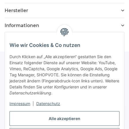
Hersteller
Informationen
Wie wir Cookies & Co nutzen
Durch Klicken auf „Alle akzeptieren“ gestatten Sie den
Einsatz folgender Dienste auf unserer Website: YouTube,
Vimeo, ReCaptcha, Google Analytics, Google Ads, Google
Newsletter Abonnieren
Tag Manager, SHOPVOTE. Sie können die Einstellung
jederzeit ändern (Fingerabdruck-Icon links unten). Weitere
Bitte senden Sie mir entsprechend Ihrer
Details finden Sie unter
Konfigurieren
und in unserer
Datenschutzerklärung
regelmäßig und jederzeit widerruflich
Datenschutzerklärung
.
Informationen zu Ihrem Produktsortiment per E-Mail zu.
Impressum
|
Datenschutz
Abonnieren
Alle akzeptieren
Newsletter Abonnieren