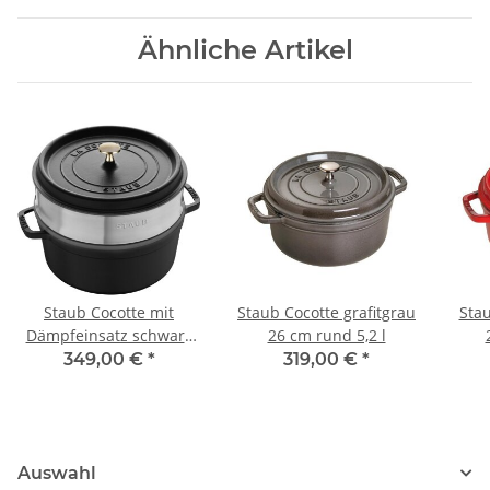
Ähnliche Artikel
Staub Cocotte mit
Staub Cocotte grafitgrau
Stau
Dämpfeinsatz schwarz
26 cm rund 5,2 l
26 cm rund 5,2 l
349,00 €
*
319,00 €
*
Auswahl