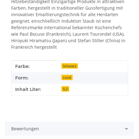
Hitzebeständigkeit Einzigartige Produkte in attraktiven
Farben, hergestellt in traditioneller Gussfertigung mit
innovativer Emaillierungstechnik für alle Herdarten
geeignet, einschließlich Induktion Staub ist eine
Referenzmarke international bekannter Küchenchefs
wie Paul Bocuse (Frankreich), Laurent Tourondel (USA),
Hiroyuki Hiramatsu (Japan) und Stefan Stiller (China) in
Frankreich hergestellt
Produkteigenschaft
Wert
Farbe:
Schwarz
Form:
rund
Inhalt Liter:
5,2
Bewertungen