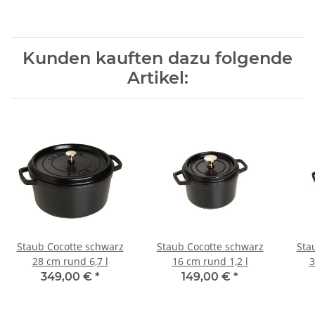
Kunden kauften dazu folgende
Artikel:
Staub Cocotte schwarz
Staub Cocotte schwarz
Sta
28 cm rund 6,7 l
16 cm rund 1,2 l
3
349,00 €
*
149,00 €
*