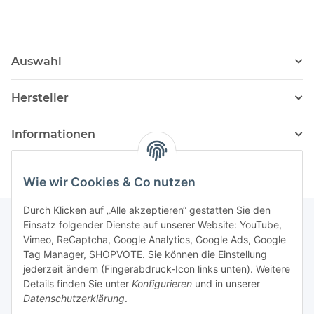
Auswahl
Hersteller
Informationen
Wie wir Cookies & Co nutzen
Durch Klicken auf „Alle akzeptieren“ gestatten Sie den
Einsatz folgender Dienste auf unserer Website: YouTube,
Vimeo, ReCaptcha, Google Analytics, Google Ads, Google
Newsletter Abonnieren
Tag Manager, SHOPVOTE. Sie können die Einstellung
jederzeit ändern (Fingerabdruck-Icon links unten). Weitere
Bitte senden Sie mir entsprechend Ihrer
Details finden Sie unter
Konfigurieren
und in unserer
Datenschutzerklärung
regelmäßig und jederzeit widerruflich
Datenschutzerklärung
.
Informationen zu Ihrem Produktsortiment per E-Mail zu.