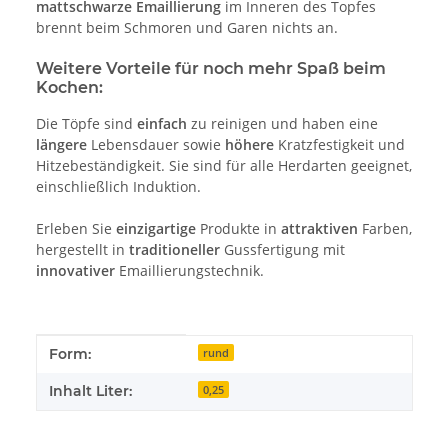
mattschwarze Emaillierung
im Inneren des Topfes
brennt beim Schmoren und Garen nichts an.
Weitere Vorteile für noch mehr Spaß beim
Kochen:
Die Töpfe sind
einfach
zu reinigen und haben eine
längere
Lebensdauer sowie
höhere
Kratzfestigkeit und
Hitzebeständigkeit. Sie sind für alle Herdarten geeignet,
einschließlich Induktion.
Erleben Sie
einzigartige
Produkte in
attraktiven
Farben,
hergestellt in
traditioneller
Gussfertigung mit
innovativer
Emaillierungstechnik.
Produkteigenschaft
Wert
Form:
rund
Inhalt Liter:
0,25