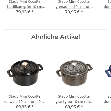
Staub Mini Cocotte
Staub Mini Cocotte
S
basilikumgrün 10 cm
grenadine 10 cm rund
dun
rund 0,25 l
0,25 l
79,95 €
*
79,95 €
*
Ähnliche Artikel
Staub Mini Cocotte
Staub Mini Cocotte
S
schwarz 10 cm rund 0,25
grafitgrau 10 cm rund
dun
l
0,25 l
69,95 €
*
69,95 €
*