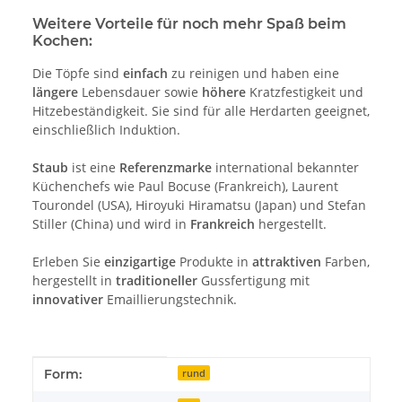
Weitere Vorteile für noch mehr Spaß beim
Kochen:
Die Töpfe sind
einfach
zu reinigen und haben eine
längere
Lebensdauer sowie
höhere
Kratzfestigkeit und
Hitzebeständigkeit. Sie sind für alle Herdarten geeignet,
einschließlich Induktion.
Staub
ist eine
Referenzmarke
international bekannter
Küchenchefs wie Paul Bocuse (Frankreich), Laurent
Tourondel (USA), Hiroyuki Hiramatsu (Japan) und Stefan
Stiller (China) und wird in
Frankreich
hergestellt.
Erleben Sie
einzigartige
Produkte in
attraktiven
Farben,
hergestellt in
traditioneller
Gussfertigung mit
innovativer
Emaillierungstechnik.
Produkteigenschaft
Wert
Form:
rund