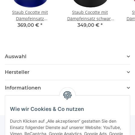
Staub Cocotte mit
Staub Cocotte mit
S
Dämpfeinsatz
Dämpfeinsatz schwarz
Dämp
dunkelblau 26 cm rund
26 cm rund 5,2 l
369,00 €
*
349,00 €
*
5,2 l
Auswahl
Hersteller
Informationen
Wie wir Cookies & Co nutzen
Durch Klicken auf „Alle akzeptieren“ gestatten Sie den
Einsatz folgender Dienste auf unserer Website: YouTube,
Vimeo, ReCaptcha, Google Analytics, Google Ads, Google