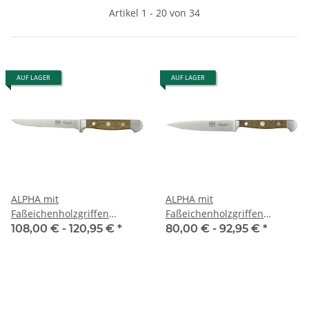
Artikel 1 - 20 von 34
AUF LAGER
AUF LAGER
ALPHA mit
ALPHA mit
Faßeichenholzgriffen
Faßeichenholzgriffen
Ausbeinm. flex. (neu)
Spickmesser
108,00 € -
120,95 €
*
80,00 € -
92,95 €
*