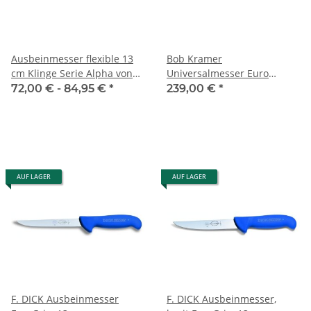
Ausbeinmesser flexible 13
Bob Kramer
cm Klinge Serie Alpha von
Universalmesser Euro
Güde
Stainless 130 mm
72,00 € -
84,95 €
*
239,00 €
*
AUF LAGER
AUF LAGER
F. DICK Ausbeinmesser
F. DICK Ausbeinmesser,