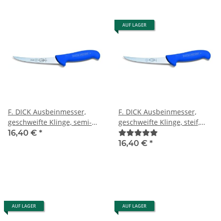
AUF LAGER
F. DICK Ausbeinmesser,
F. DICK Ausbeinmesser,
geschweifte Klinge, semi-
geschweifte Klinge, steif,
flexibel ErgoGrip, 13cm
ErgoGrip, 13cm,
16,40 €
*
16,40 €
*
AUF LAGER
AUF LAGER