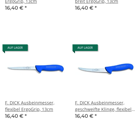
ErgoGrip, 13cm
breit ErgoGrip, 13cm
16,40 €
*
16,40 €
*
AUF LAGER
AUF LAGER
F. DICK Ausbeinmesser,
F. DICK Ausbeinmesser,
flexibel ErgoGrip, 13cm
geschweifte Klinge, flexibel
ErgoGrip, 13cm
16,40 €
*
16,40 €
*