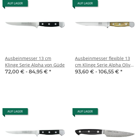
AUF LAGER
AUF LAGER
Ausbeinmesser 13 cm
Ausbeinmesser flexible 13
Klinge Serie Alpha von Güde
cm Klinge Serie Alpha Olive
von Güde
72,00 € -
84,95 €
*
93,60 € -
106,55 €
*
AUF LAGER
AUF LAGER