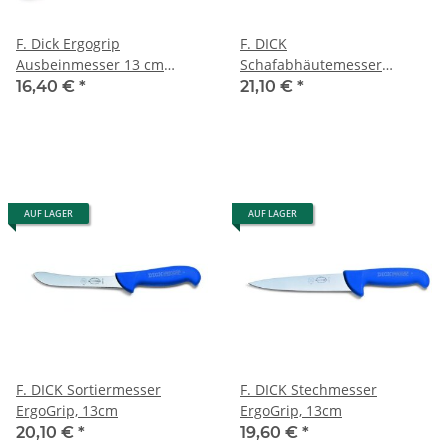
F. Dick Ergogrip
F. DICK
Ausbeinmesser 13 cm
Schafabhäutemesser
flexibel Griff pink
ErgoGrip, 13cm
16,40 €
*
21,10 €
*
AUF LAGER
AUF LAGER
F. DICK Sortiermesser
F. DICK Stechmesser
ErgoGrip, 13cm
ErgoGrip, 13cm
20,10 €
*
19,60 €
*