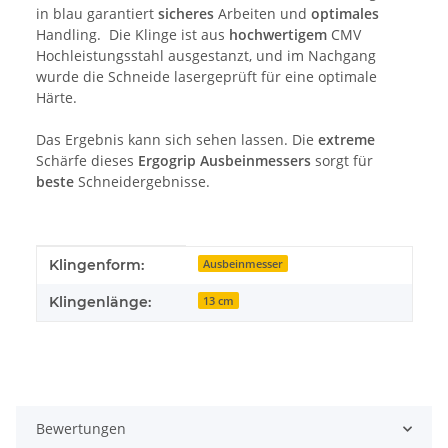
in blau garantiert
sicheres
Arbeiten und
optimales
Handling. Die Klinge ist aus
hochwertigem
CMV
Hochleistungsstahl ausgestanzt, und im Nachgang
wurde die Schneide lasergeprüft für eine optimale
Härte.
Das Ergebnis kann sich sehen lassen. Die
extreme
Schärfe dieses
Ergogrip Ausbeinmessers
sorgt für
beste
Schneidergebnisse.
Produkteigenschaft
Wert
Klingenform:
Ausbeinmesser
Klingenlänge:
13 cm
Bewertungen