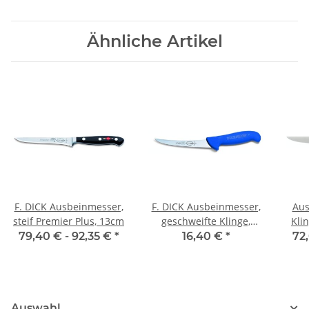
Ähnliche Artikel
F. DICK Ausbeinmesser,
F. DICK Ausbeinmesser,
Aus
steif Premier Plus, 13cm
geschweifte Klinge,
Kli
semi-flexibel ErgoGrip,
79,40 € -
92,35 €
*
16,40 €
*
72
13cm
Auswahl