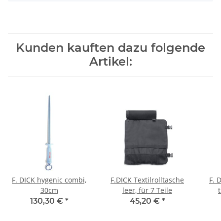
Kunden kauften dazu folgende
Artikel:
F. DICK hygenic combi,
F.DICK Textilrolltasche
F. 
30cm
leer, für 7 Teile
t
130,30 €
*
45,20 €
*