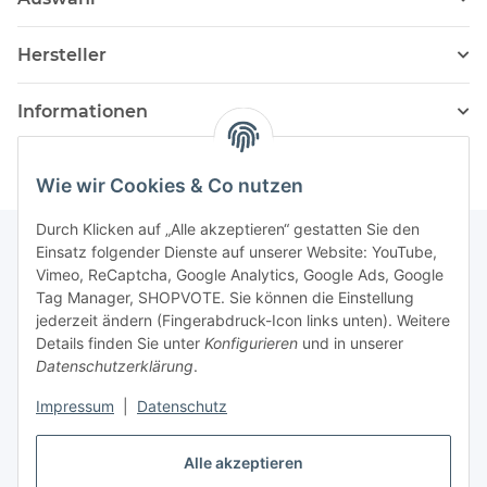
Hersteller
Informationen
Wie wir Cookies & Co nutzen
Durch Klicken auf „Alle akzeptieren“ gestatten Sie den
Einsatz folgender Dienste auf unserer Website: YouTube,
Vimeo, ReCaptcha, Google Analytics, Google Ads, Google
Newsletter Abonnieren
Tag Manager, SHOPVOTE. Sie können die Einstellung
jederzeit ändern (Fingerabdruck-Icon links unten). Weitere
Bitte senden Sie mir entsprechend Ihrer
Details finden Sie unter
Konfigurieren
und in unserer
Datenschutzerklärung
regelmäßig und jederzeit widerruflich
Datenschutzerklärung
.
Informationen zu Ihrem Produktsortiment per E-Mail zu.
Impressum
|
Datenschutz
Abonnieren
Alle akzeptieren
Newsletter Abonnieren