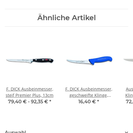
Ähnliche Artikel
F. DICK Ausbeinmesser,
F. DICK Ausbeinmesser,
Aus
steif Premier Plus, 13cm
geschweifte Klinge,
Kli
semi-flexibel ErgoGrip,
79,40 € -
92,35 €
*
16,40 €
*
72
13cm
Auswahl