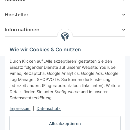
Hersteller
Informationen
Wie wir Cookies & Co nutzen
Durch Klicken auf „Alle akzeptieren“ gestatten Sie den
Einsatz folgender Dienste auf unserer Website: YouTube,
Vimeo, ReCaptcha, Google Analytics, Google Ads, Google
Newsletter Abonnieren
Tag Manager, SHOPVOTE. Sie können die Einstellung
jederzeit ändern (Fingerabdruck-Icon links unten). Weitere
Bitte senden Sie mir entsprechend Ihrer
Details finden Sie unter
Konfigurieren
und in unserer
Datenschutzerklärung
regelmäßig und jederzeit widerruflich
Datenschutzerklärung
.
Informationen zu Ihrem Produktsortiment per E-Mail zu.
Impressum
|
Datenschutz
Abonnieren
Alle akzeptieren
Newsletter Abonnieren