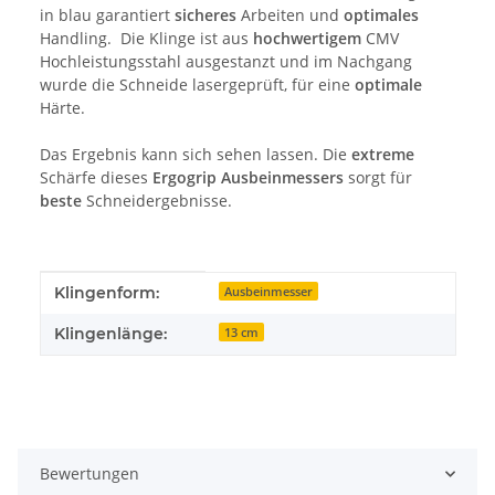
in blau garantiert
sicheres
Arbeiten und
optimales
Handling. Die Klinge ist aus
hochwertigem
CMV
Hochleistungsstahl ausgestanzt und im Nachgang
wurde die Schneide lasergeprüft, für eine
optimale
Härte.
Das Ergebnis kann sich sehen lassen. Die
extreme
Schärfe dieses
Ergogrip Ausbeinmessers
sorgt für
beste
Schneidergebnisse.
Produkteigenschaft
Wert
Klingenform:
Ausbeinmesser
Klingenlänge:
13 cm
Bewertungen