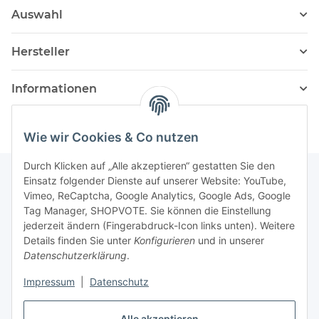
Auswahl
Hersteller
Informationen
Wie wir Cookies & Co nutzen
Durch Klicken auf „Alle akzeptieren“ gestatten Sie den
Einsatz folgender Dienste auf unserer Website: YouTube,
Vimeo, ReCaptcha, Google Analytics, Google Ads, Google
Newsletter Abonnieren
Tag Manager, SHOPVOTE. Sie können die Einstellung
jederzeit ändern (Fingerabdruck-Icon links unten). Weitere
Bitte senden Sie mir entsprechend Ihrer
Details finden Sie unter
Konfigurieren
und in unserer
Datenschutzerklärung
regelmäßig und jederzeit widerruflich
Datenschutzerklärung
.
Informationen zu Ihrem Produktsortiment per E-Mail zu.
Impressum
|
Datenschutz
Abonnieren
Alle akzeptieren