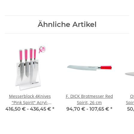
Ähnliche Artikel
Messerblock 4Knives
F. DICK Brotmesser Red
O
"Pink Spirit" Acryl-
Spirit, 26 cm
Spir
Messerblock von F. Dick
416,50 € -
436,45 €
*
94,70 € -
107,65 €
*
50