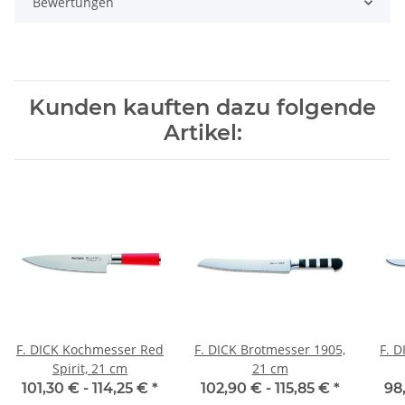
Bewertungen
Kunden kauften dazu folgende
Artikel:
F. DICK Kochmesser Red
F. DICK Brotmesser 1905,
F. 
Spirit, 21 cm
21 cm
101,30 € -
114,25 €
*
102,90 € -
115,85 €
*
98