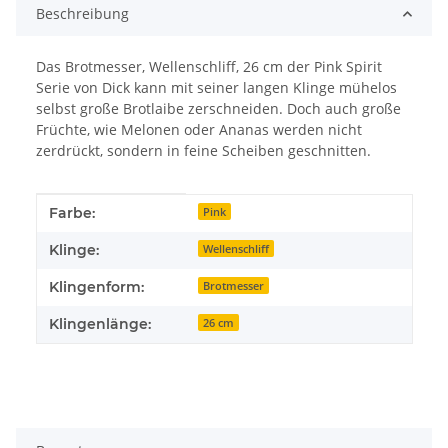
Beschreibung
Das Brotmesser, Wellenschliff, 26 cm der Pink Spirit
Serie von Dick kann mit seiner langen Klinge mühelos
selbst große Brotlaibe zerschneiden. Doch auch große
Früchte, wie Melonen oder Ananas werden nicht
zerdrückt, sondern in feine Scheiben geschnitten.
Produkteigenschaft
Wert
Farbe:
Pink
Klinge:
Wellenschliff
Klingenform:
Brotmesser
Klingenlänge:
26 cm