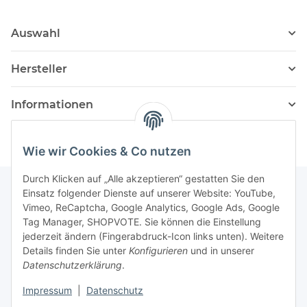
Auswahl
Hersteller
Informationen
Wie wir Cookies & Co nutzen
Durch Klicken auf „Alle akzeptieren“ gestatten Sie den
Einsatz folgender Dienste auf unserer Website: YouTube,
Vimeo, ReCaptcha, Google Analytics, Google Ads, Google
Newsletter Abonnieren
Tag Manager, SHOPVOTE. Sie können die Einstellung
jederzeit ändern (Fingerabdruck-Icon links unten). Weitere
Bitte senden Sie mir entsprechend Ihrer
Details finden Sie unter
Konfigurieren
und in unserer
Datenschutzerklärung
regelmäßig und jederzeit widerruflich
Datenschutzerklärung
.
Informationen zu Ihrem Produktsortiment per E-Mail zu.
Impressum
|
Datenschutz