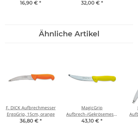
Klingenlänge 21 cm,
16,90 €
*
32,00 €
*
Klingenbreite 4 cm
Ähnliche Artikel
F. DICK Aufbrechmesser
MagicGrip
ErgoGrip, 15cm, orange
Aufbrech-/Gekrösemesser
Auf
15 cm, gelber Griff
36,80 €
*
43,10 €
*