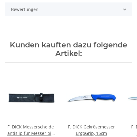
Bewertungen
Kunden kauften dazu folgende
Artikel:
F. DICK Messerscheide
F. DICK Gekrösemesser
F.
antislip für Messer bis
ErgoGrip, 15cm