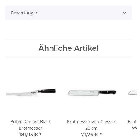
Bewertungen
Ähnliche Artikel
Böker Damast Black
Brotmesser von Giesser
Brot
Brotmesser
20 cm
We
181,95 €
*
71,76 €
*