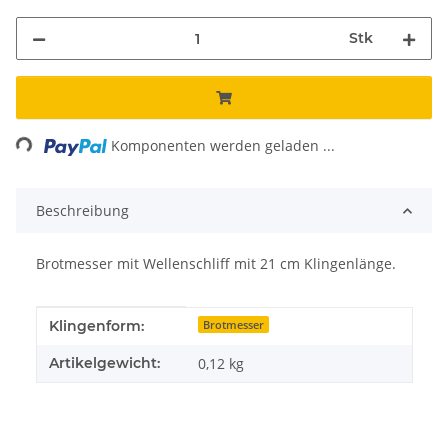
Stk
ing...
Komponenten werden geladen ...
Beschreibung
Brotmesser mit Wellenschliff mit 21 cm Klingenlänge.
Produkteigenschaft
Wert
Klingenform:
Brotmesser
Artikelgewicht:
0,12
kg