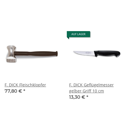
AUF LAGER
F. DICK Fleischklopfer
F. DICK Geflügelmesser
gelber Griff 10 cm
77,80 €
*
13,30 €
*