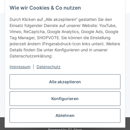
Wie wir Cookies & Co nutzen
Durch Klicken auf „Alle akzeptieren“ gestatten Sie den
Einsatz folgender Dienste auf unserer Website: YouTube,
Vimeo, ReCaptcha, Google Analytics, Google Ads, Google
Newsletter Abonnieren
Tag Manager, SHOPVOTE. Sie können die Einstellung
jederzeit ändern (Fingerabdruck-Icon links unten). Weitere
Bitte senden Sie mir entsprechend Ihrer
Details finden Sie unter
Konfigurieren
und in unserer
Datenschutzerklärung
regelmäßig und jederzeit widerruflich
Datenschutzerklärung
.
Informationen zu Ihrem Produktsortiment per E-Mail zu.
Impressum
|
Datenschutz
Abonnieren
Alle akzeptieren
Newsletter Abonnieren
Konfigurieren
Vertrag widerrufen
* Alle Preise inkl. gesetzlicher USt., zzgl.
Versand
Ablehnen
© Matthias Herlitzius
Powered by
JTL-Shop