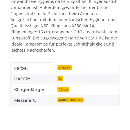
Einwandfreie Hygiene, da kein Spalt am Klingenaustritt
vorhanden ist. Außerdem gewährleistet der breite
Fingerschutz mehr Sicherheit beim Arbeiten.
Ausgezeichnet mit dem amerikanischen Hygiene- und
Qualitätssiegel NSF. Klinge aus X55CrMo14,
Klingenlänge: 15 cm, orangener Griff aus rutschfestem
Kunststoff. Die ausgewogene Härte von 56° HRC ist der
ideale Kompromiss für perfekte Schnitthaltigkeit und
leichtes Nachschärfen.
Produkteigenschaft
Wert
Farbe:
Orange
HACCP:
Ja
Klingenlänge:
15 cm
Messerart:
Aufbruchklinge