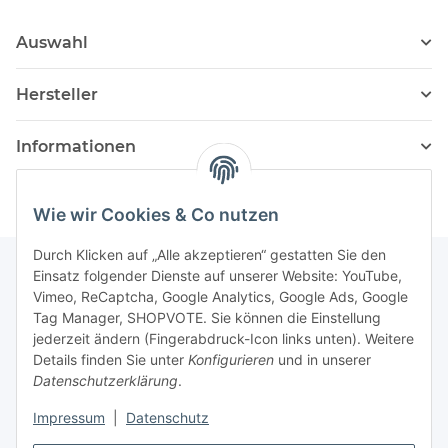
Auswahl
Hersteller
Informationen
Wie wir Cookies & Co nutzen
Durch Klicken auf „Alle akzeptieren“ gestatten Sie den
Einsatz folgender Dienste auf unserer Website: YouTube,
Vimeo, ReCaptcha, Google Analytics, Google Ads, Google
Newsletter Abonnieren
Tag Manager, SHOPVOTE. Sie können die Einstellung
jederzeit ändern (Fingerabdruck-Icon links unten). Weitere
Bitte senden Sie mir entsprechend Ihrer
Details finden Sie unter
Konfigurieren
und in unserer
Datenschutzerklärung
regelmäßig und jederzeit widerruflich
Datenschutzerklärung
.
Informationen zu Ihrem Produktsortiment per E-Mail zu.
Impressum
|
Datenschutz
Abonnieren