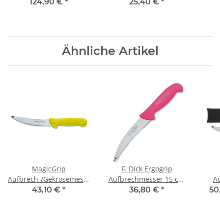
15
124,90 €
*
25,40 €
*
Ähnliche Artikel
MagicGrip
F. Dick Ergogrip
Aufbrech-/Gekrösemesser
Aufbrechmesser 15 cm
A
15 cm, gelber Griff
Griff pink
Mess
43,10 €
*
36,80 €
*
50