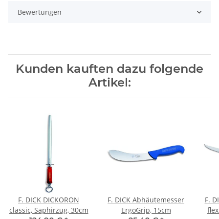
Bewertungen
Kunden kauften dazu folgende
Artikel:
F. DICK DICKORON
F. DICK Abhäutemesser
F. D
classic, Saphirzug, 30cm
ErgoGrip, 15cm
fle