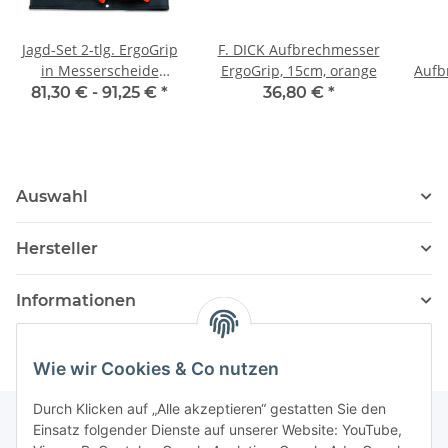
Jagd-Set 2-tlg. ErgoGrip
F. DICK Aufbrechmesser
in Messerscheide
ErgoGrip, 15cm, orange
Aufb
antislip von F. Dick
1
81,30 € -
91,25 €
*
36,80 €
*
Indoor
Auswahl
Hersteller
Informationen
Wie wir Cookies & Co nutzen
Durch Klicken auf „Alle akzeptieren“ gestatten Sie den
Einsatz folgender Dienste auf unserer Website: YouTube,