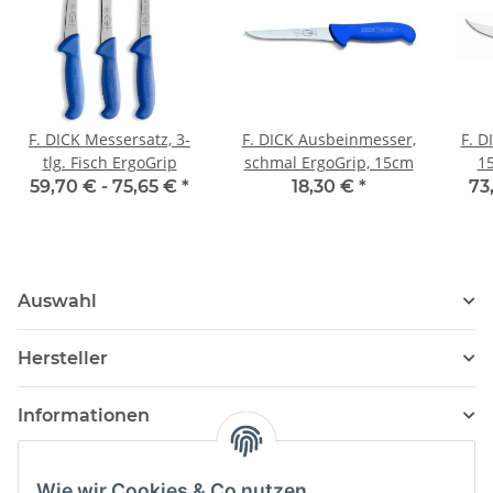
F. DICK Messersatz, 3-
F. DICK Ausbeinmesser,
F. DICK Ausb
tlg. Fisch ErgoGrip
schmal ErgoGrip, 15cm
15
59,70 € -
75,65 €
*
18,30 €
*
73
Auswahl
Hersteller
Informationen
Wie wir Cookies & Co nutzen