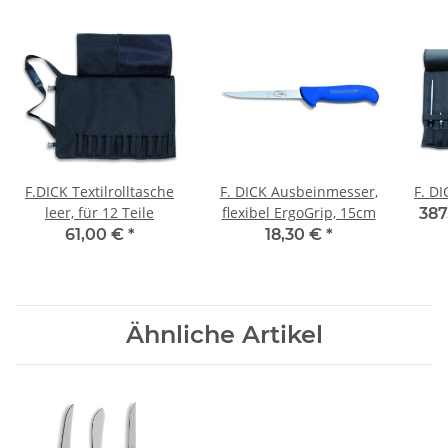
F.DICK Textilrolltasche
F. DICK Ausbeinmesser,
F. DI
leer, für 12 Teile
flexibel ErgoGrip, 15cm
387
61,00 €
*
18,30 €
*
Ähnliche Artikel