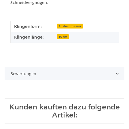
Schneidvergnügen
.
Produkteigenschaft
Wert
Klingenform:
Ausbeinmesser
Klingenlänge:
15 cm
Bewertungen
Kunden kauften dazu folgende
Artikel: