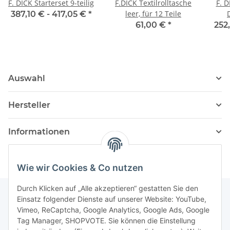
F. DICK Starterset 9-teilig
F.DICK Textilrolltasche
F. D
leer, für 12 Teile
387,10 € -
417,05 €
*
61,00 €
*
252
Auswahl
Hersteller
Informationen
Wie wir Cookies & Co nutzen
Durch Klicken auf „Alle akzeptieren“ gestatten Sie den
Einsatz folgender Dienste auf unserer Website: YouTube,
Vimeo, ReCaptcha, Google Analytics, Google Ads, Google
Newsletter Abonnieren
Tag Manager, SHOPVOTE. Sie können die Einstellung