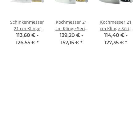
Schinkenmesser
Kochmesser 21
Kochmesser 21
21 cm Klinge
cm Klinge Serie
cm Klinge Serie
Serie Alpha
Alpha Olive von
Alpha von Güde
113,60 € -
139,20 € -
114,40 € -
Olive von Güde
Güde
126,55 €
*
152,15 €
*
127,35 €
*