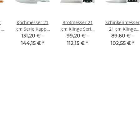
t
Kochmesser 21
Brotmesser 21
Schinkenmesser
l
cm Serie Kappa
cm Klinge Serie
21 cm Klinge
cy
von Güde
Alpha von Güde
Serie Alpha von
131,20 € -
99,20 € -
89,60 € -
Güde
144,15 €
*
112,15 €
*
102,55 €
*