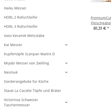
Haiku Messer
HORL 2 Rollschleifer
de
ALPHA mit
Schinkenmesser
PremiumCu
r 21
Faßeichenholzgriffen
21 cm Klinge
Fleischgabe
HORL 3 Rollschleifer
Brotmesser
Serie Alpha
Fork No 1 Spi
 -
131,20 € -
119,20 € -
81,31 €
*
Fasseiche von
Orange von
€
*
144,15 €
*
132,15 €
*
Ioxio Keramik Wetzstäbe
Güde
Giesser
Kai Messer
Kupfertöpfe Scanpan Maitre D
Miyabi Messer von Zwilling
Nesmuk
Sonderangebote für Köche
Staub La Cocotte Töpfe und Bräter
Victorinox Schweizer
Taschenmesser