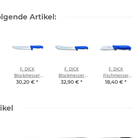
lgende Artikel:
F. DICK
F. DICK
F. DICK
Blockmesser
Blockmesser
Fischmesser
ErgoGrip, 21cm
ErgoGrip, 23cm
ErgoGrip, 10cm
30,20 €
*
32,90 €
*
18,40 €
*
ikel