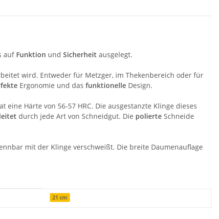
s auf
Funktion
und
Sicherheit
ausgelegt.
arbeitet wird. Entweder für Metzger, im Thekenbereich oder für
fekte
Ergonomie und das
funktionelle
Design.
t eine Härte von 56-57 HRC. Die ausgestanzte Klinge dieses
leitet
durch jede Art von Schneidgut. Die
polierte
Schneide
rennbar mit der Klinge verschweißt. Die breite Daumenauflage
21 cm