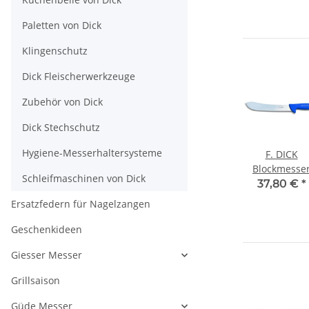
Paletten von Dick
Klingenschutz
Dick Fleischerwerkzeuge
Zubehör von Dick
Dick Stechschutz
Hygiene-Messerhaltersysteme
F. DICK
Blockmesse
Schleifmaschinen von Dick
ErgoGrip, 26
37,80 €
*
Ersatzfedern für Nagelzangen
Geschenkideen
Giesser Messer
Grillsaison
Güde Messer