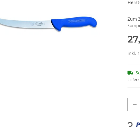
Herste
Zum Z
kompr
27
inkl. 
So
Lieferz
Loading...