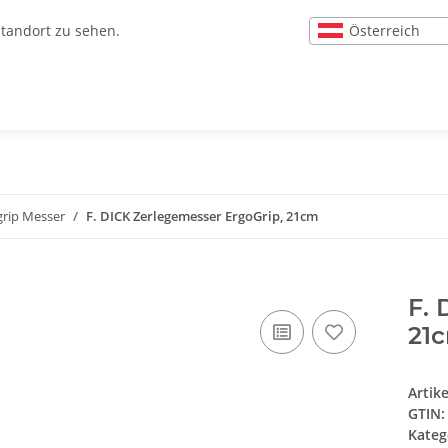
Österreich
Standort zu sehen.
grip Messer
F. DICK Zerlegemesser ErgoGrip, 21cm
F. 
21
Artik
GTIN:
Kateg