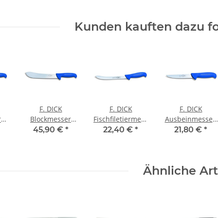
Kunden kauften dazu fo
F. DICK
F. DICK
F. DICK
r
Blockmesser
Fischfiletiermesser
Ausbeinmesser,
cm
ErgoGrip, 30cm
ErgoGrip, 15cm
breit ErgoGrip,
45,90 €
*
22,40 €
*
21,80 €
*
18cm
Ähnliche Art