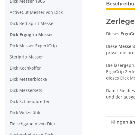
Dick Messer 1905
Beschreib
ActiveCut Messer von Dick
Zerlege
Dick Red Spirit Messer
Dieses
ErgoGr
Dick Ergogrip Messer
Dick Messer ExpertGrip
Diese
Messers
privat, die bre
Sterigrip Messer
Die lasergepr
Dick Kochkoffer
ErgoGrip Zer
dieses Dick M
Dick Messerblöcke
Dick Messersets
Damit Sie die
und der ausg
Dick Schneidbretter
Dick Wetzstähle
Produkteig
Wert
Klingenlän
Fleischgabeln von Dick
Küchenbeile von Dick