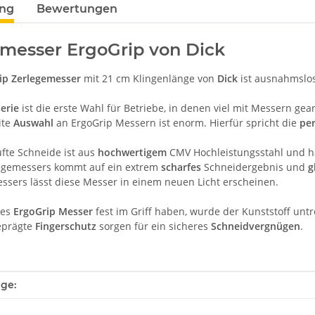
ung
Bewertungen
messer ErgoGrip von Dick
ip Zerlegemesser
mit 21 cm Klingenlänge von
Dick
ist ausnahmslo
erie
ist die erste Wahl für Betriebe, in denen viel mit Messern ge
ite
Auswahl
an ErgoGrip Messern ist enorm. Hierfür spricht die
per
üfte Schneide ist aus
hochwertigem
CMV Hochleistungsstahl und ha
legemessers kommt auf ein extrem
scharfes
Schneidergebnis und
g
essers lässt diese Messer in einem neuen Licht erscheinen.
ses
ErgoGrip Messer
fest im Griff haben, wurde der Kunststoff unt
eprägte
Fingerschutz
sorgen für ein sicheres
Schneidvergnügen
.
enschaft
ge: