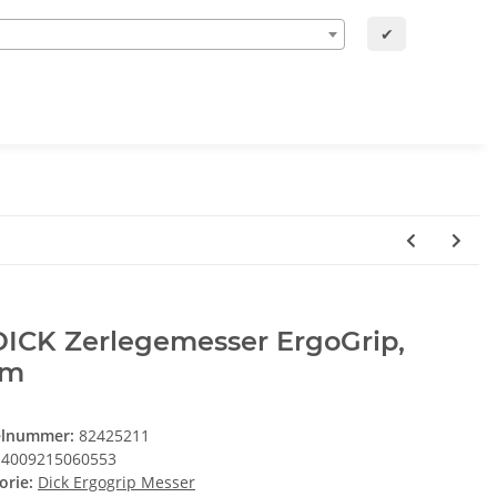
✔
DICK Zerlegemesser ErgoGrip,
cm
elnummer:
82425211
4009215060553
orie:
Dick Ergogrip Messer