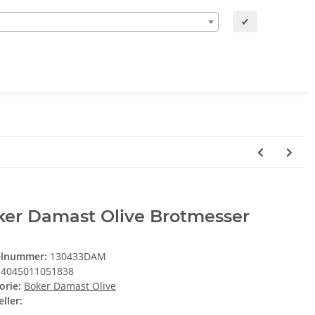
✔
ker Damast Olive Brotmesser
elnummer:
130433DAM
4045011051838
orie:
Böker Damast Olive
ller: