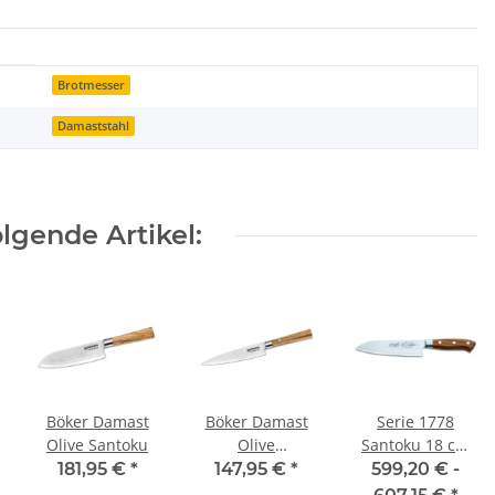
Brotmesser
Damaststahl
lgende Artikel:
Böker Damast
Böker Damast
Serie 1778
Olive Santoku
Olive
Santoku 18 cm
Allzweckmesser
von F. Dick
181,95 €
*
147,95 €
*
599,20 € -