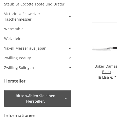
Staub La Cocotte Töpfe und Bräter
Victorinox Schweizer
Taschenmesser
Wetzstähle
Wetzsteine
Yaxell Messer aus Japan
Zwilling Beauty
 von
Prime Line Chef
CHROMA Type
Böker Damas
Zwilling Solingen
ser
Brotmesser 21
301 Brotmesser
Black
cm Wellenschliff
20,9 cm Design
Brotmesser
 -
21,54 €
*
103,90 € -
181,95 €
*
Hersteller
by F.A. Porsche
€
*
116,85 €
*
Bitte wählen Sie einen
Hersteller.
Informationen