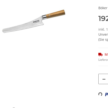
Böker
19
inkl.
Unver
(Sie 
M
Lieferz
Loadi