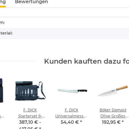
ung
Bewertungen
enschaft
rm:
erial:
Kunden kauften dazu fo
F. DICK
F. DICK
Böker Damast
he
Starterset 9-
Universalmesser
Olive Großes
ile
teilig
Superior, 26cm
Kochmesser
387,10 € -
54,40 €
*
192,95 €
*