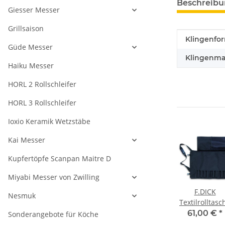
Beschreib
Giesser Messer
Grillsaison
Produkteig
Wert
Klingenfo
Güde Messer
Klingenmat
Haiku Messer
HORL 2 Rollschleifer
HORL 3 Rollschleifer
Ioxio Keramik Wetzstäbe
Kai Messer
Kupfertöpfe Scanpan Maitre D
Miyabi Messer von Zwilling
F.DICK
Nesmuk
Textilrolltasc
leer, für 12 Te
61,00 €
*
Sonderangebote für Köche