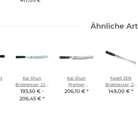
417,05 €
*
Ähnliche Art
t
Kai Shun
Kai Shun
Yaxell ZEN
Brotmesser 22,5
Premier
Brotmesser, 24
cm,
Brotmesser 25
cm
193,50 € -
206,10 €
*
149,00 €
*
gegenläufiger
cm Tim Mälzer
206,45 €
*
Wellenschliff
Edition