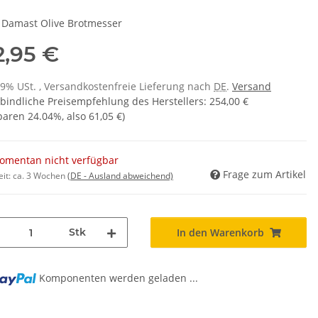
 Damast Olive Brotmesser
2,95 €
 19% USt. , Versandkostenfreie Lieferung nach
DE
.
Versand
bindliche Preisempfehlung des Herstellers
:
254,00 €
sparen
24.04%
, also
61,05 €
)
omentan nicht verfügbar
Frage zum Artikel
eit:
ca. 3 Wochen
(DE - Ausland abweichend)
Stk
In den Warenkorb
ng...
Komponenten werden geladen ...