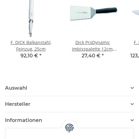
F. DICK Balkanstahl,
Dick ProDynamic
F.
Feinzug, 25cm
Imbisspalette 12cm,
C+C-Skin
92,10 €
*
27,40 €
*
123
Auswahl
Hersteller
Informationen