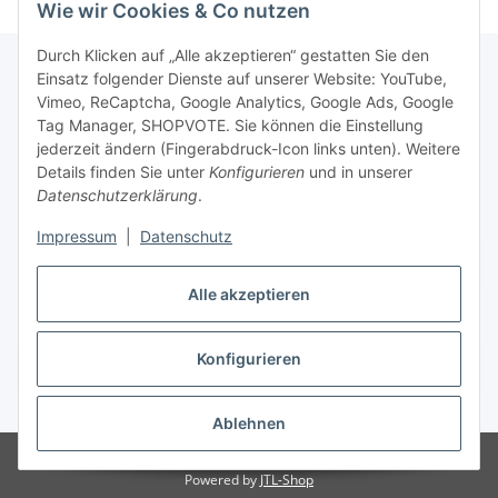
Wie wir Cookies & Co nutzen
Durch Klicken auf „Alle akzeptieren“ gestatten Sie den
Einsatz folgender Dienste auf unserer Website: YouTube,
Vimeo, ReCaptcha, Google Analytics, Google Ads, Google
Newsletter Abonnieren
Tag Manager, SHOPVOTE. Sie können die Einstellung
jederzeit ändern (Fingerabdruck-Icon links unten). Weitere
Bitte senden Sie mir entsprechend Ihrer
Details finden Sie unter
Konfigurieren
und in unserer
Datenschutzerklärung
regelmäßig und jederzeit widerruflich
Datenschutzerklärung
.
Informationen zu Ihrem Produktsortiment per E-Mail zu.
Impressum
|
Datenschutz
Abonnieren
Alle akzeptieren
Newsletter Abonnieren
Konfigurieren
Vertrag widerrufen
* Alle Preise inkl. gesetzlicher USt., zzgl.
Versand
Ablehnen
© Matthias Herlitzius
Powered by
JTL-Shop