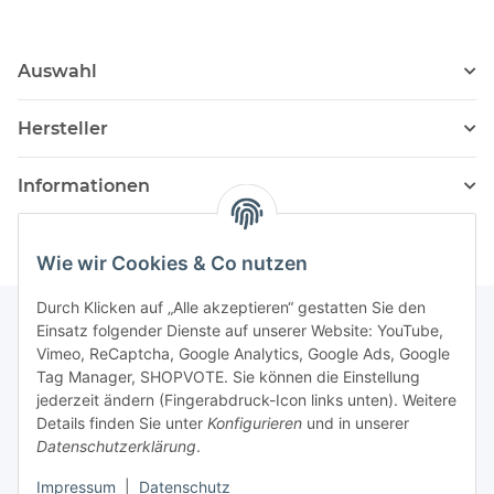
Auswahl
Hersteller
Informationen
Wie wir Cookies & Co nutzen
Durch Klicken auf „Alle akzeptieren“ gestatten Sie den
Einsatz folgender Dienste auf unserer Website: YouTube,
Vimeo, ReCaptcha, Google Analytics, Google Ads, Google
Newsletter Abonnieren
Tag Manager, SHOPVOTE. Sie können die Einstellung
jederzeit ändern (Fingerabdruck-Icon links unten). Weitere
Bitte senden Sie mir entsprechend Ihrer
Details finden Sie unter
Konfigurieren
und in unserer
Datenschutzerklärung
regelmäßig und jederzeit widerruflich
Datenschutzerklärung
.
Informationen zu Ihrem Produktsortiment per E-Mail zu.
Impressum
|
Datenschutz