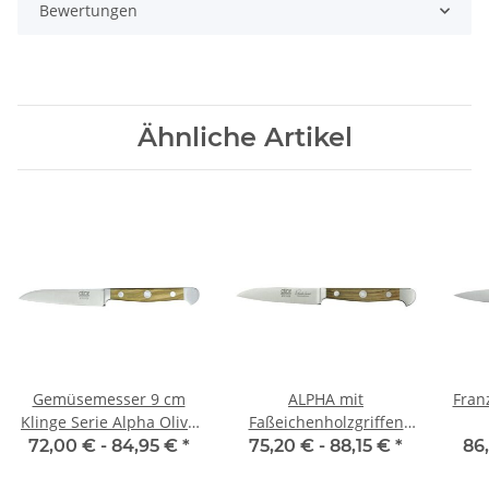
Bewertungen
Ähnliche Artikel
Gemüsemesser 9 cm
ALPHA mit
Fran
Klinge Serie Alpha Olive
Faßeichenholzgriffen
von Güde
Gemüsemesser
72,00 € -
84,95 €
*
75,20 € -
88,15 €
*
86