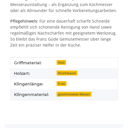
Messerausstattung – als Ergänzung zum Kochmesser
oder als Allrounder für schnelle Vorbereitungsarbeiten.
Pflegehinweis:
Für eine dauerhaft scharfe Schneide
empfiehlt sich schonende Reinigung von Hand sowie
regelmäßiges Nachschärfen mit geeignetem Werkzeug.
So bleibt das Franz Güde Gemüsemesser über lange
Zeit ein präziser Helfer in der Küche.
Produkteigenschaft
Wert
Griffmaterial:
Holz
Holzart:
Kirschbaum
Klingenlänge:
9 cm
Klingenmaterial:
geschmiedete Messer