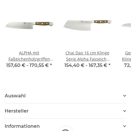
ALPHA mit
Chai Dao 16 cm Klinge
Ge
Faßeichenholzgriffen
Serie Alpha Fasseiche
Klin
Santoku Kulle
von Güde
157,60 € -
170,55 €
*
154,40 € -
167,35 €
*
72
Auswahl
Hersteller
Informationen