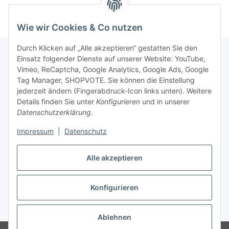
Wie wir Cookies & Co nutzen
Durch Klicken auf „Alle akzeptieren“ gestatten Sie den
Einsatz folgender Dienste auf unserer Website: YouTube,
Vimeo, ReCaptcha, Google Analytics, Google Ads, Google
Newsletter Abonnieren
Tag Manager, SHOPVOTE. Sie können die Einstellung
jederzeit ändern (Fingerabdruck-Icon links unten). Weitere
Bitte senden Sie mir entsprechend Ihrer
Details finden Sie unter
Konfigurieren
und in unserer
Datenschutzerklärung
regelmäßig und jederzeit widerruflich
Datenschutzerklärung
.
Informationen zu Ihrem Produktsortiment per E-Mail zu.
Impressum
|
Datenschutz
Abonnieren
Alle akzeptieren
Newsletter Abonnieren
Konfigurieren
Vertrag widerrufen
* Alle Preise inkl. gesetzlicher USt., zzgl.
Versand
Ablehnen