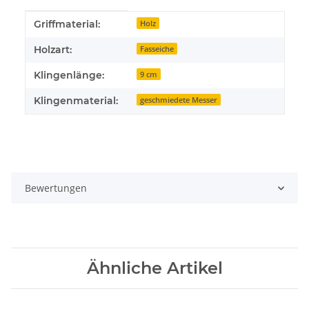
Produkteigenschaft
Wert
Griffmaterial:
Holz
Holzart:
Fasseiche
Klingenlänge:
9 cm
Klingenmaterial:
geschmiedete Messer
Bewertungen
Ähnliche Artikel