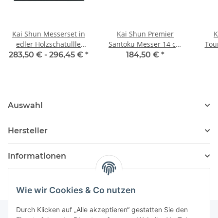
Kai Shun Messerset in
Kai Shun Premier
K
edler Holzschatullle
Santoku Messer 14 cm
Tou
(inkl. DM-0701 + DM-
Tim Mälzer Edition
T
283,50 € -
296,45 €
*
184,50 €
*
0702)
Auswahl
Hersteller
Informationen
Wie wir Cookies & Co nutzen
Durch Klicken auf „Alle akzeptieren“ gestatten Sie den