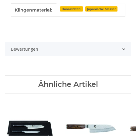
Produkteigenschaft
Wert
Damaststahl
Japanische Messer
Klingenmaterial:
Bewertungen
Ähnliche Artikel