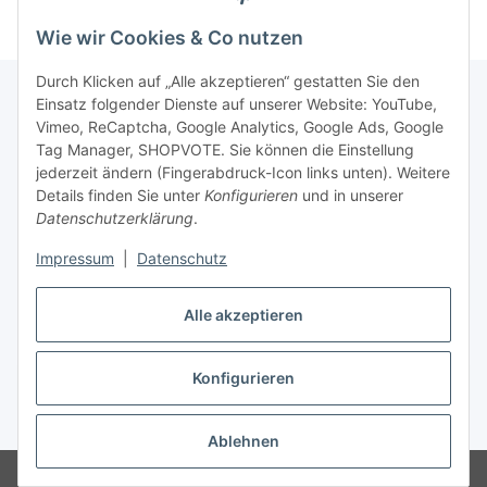
Wie wir Cookies & Co nutzen
Durch Klicken auf „Alle akzeptieren“ gestatten Sie den
Einsatz folgender Dienste auf unserer Website: YouTube,
Vimeo, ReCaptcha, Google Analytics, Google Ads, Google
Newsletter Abonnieren
Tag Manager, SHOPVOTE. Sie können die Einstellung
jederzeit ändern (Fingerabdruck-Icon links unten). Weitere
Bitte senden Sie mir entsprechend Ihrer
Details finden Sie unter
Konfigurieren
und in unserer
Datenschutzerklärung
regelmäßig und jederzeit widerruflich
Datenschutzerklärung
.
Informationen zu Ihrem Produktsortiment per E-Mail zu.
Impressum
|
Datenschutz
Abonnieren
Alle akzeptieren
Newsletter Abonnieren
Konfigurieren
Vertrag widerrufen
* Alle Preise inkl. gesetzlicher USt., zzgl.
Versand
Ablehnen
© Matthias Herlitzius