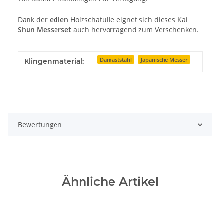
Dank der
edlen
Holzschatulle eignet sich dieses Kai
Shun Messerset
auch hervorragend zum Verschenken.
Produkteigenschaft
Wert
Damaststahl
Japanische Messer
Klingenmaterial:
Bewertungen
Ähnliche Artikel