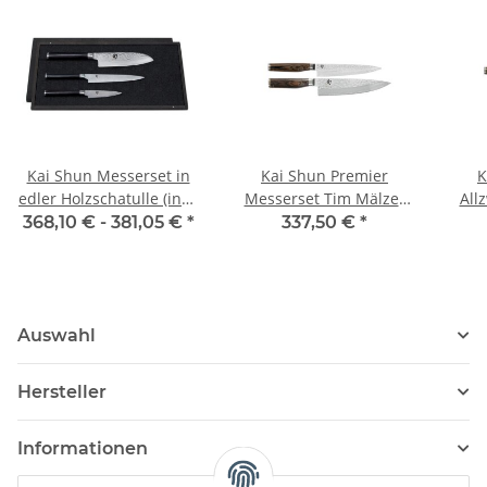
Kai Shun Messerset in
Kai Shun Premier
K
edler Holzschatulle (inkl.
Messerset Tim Mälzer
All
DM-0700 + DM-0701 +
Edition
T
368,10 € -
381,05 €
*
337,50 €
*
DM-0702)
Auswahl
Hersteller
Informationen