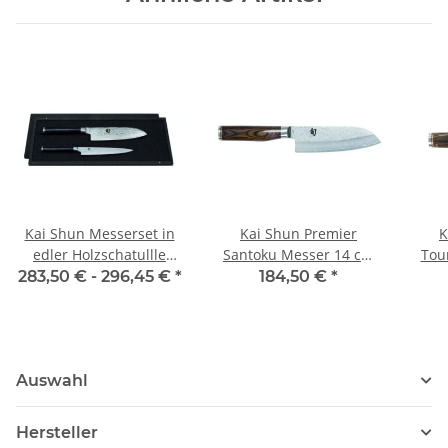
Kai Shun Messerset in
Kai Shun Premier
K
edler Holzschatullle
Santoku Messer 14 cm
Tou
(inkl. DM-0701 + DM-
Tim Mälzer Edition
T
283,50 € -
296,45 €
*
184,50 €
*
0702)
Auswahl
Hersteller