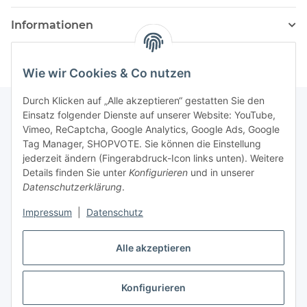
Informationen
Wie wir Cookies & Co nutzen
Durch Klicken auf „Alle akzeptieren“ gestatten Sie den
Einsatz folgender Dienste auf unserer Website: YouTube,
Vimeo, ReCaptcha, Google Analytics, Google Ads, Google
Newsletter Abonnieren
Tag Manager, SHOPVOTE. Sie können die Einstellung
jederzeit ändern (Fingerabdruck-Icon links unten). Weitere
Bitte senden Sie mir entsprechend Ihrer
Details finden Sie unter
Konfigurieren
und in unserer
Datenschutzerklärung
regelmäßig und jederzeit widerruflich
Datenschutzerklärung
.
Informationen zu Ihrem Produktsortiment per E-Mail zu.
Impressum
|
Datenschutz
Abonnieren
Alle akzeptieren
Newsletter Abonnieren
Konfigurieren
Vertrag widerrufen