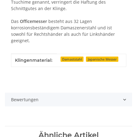
Tsuchime genannt, verringert die Haftung des
Schnittgutes an der Klinge.
Das
Officemesser
besteht aus 32 Lagen
korrosionsbeständigem Damaszenerstahl und ist
sowohl für Rechtshänder als auch für Linkshänder
geeignet.
Produkteigenschaft
Wert
Damaststahl
Japanische Messer
Klingenmaterial:
Bewertungen
Ähnliche Artikel