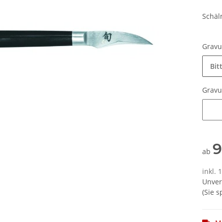
Schäl
Grav
Bit
Grav
Grav
9
ab
inkl.
Unver
(Sie 