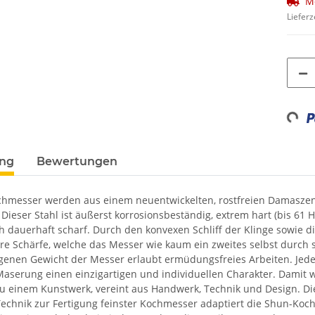
M
Lieferz
Loadin
ung
Bewertungen
chmesser werden aus einem neuentwickelten, rostfreien Damaszener
 Dieser Stahl ist äußerst korrosionsbeständig, extrem hart (bis 61 
ch dauerhaft scharf. Durch den konvexen Schliff der Klinge sowie
e Schärfe, welche das Messer wie kaum ein zweites selbst durch sc
nen Gewicht der Messer erlaubt ermüdungsfreies Arbeiten. Jede
serung einen einzigartigen und individuellen Charakter. Damit
 zu einem Kunstwerk, vereint aus Handwerk, Technik und Design. 
echnik zur Fertigung feinster Kochmesser adaptiert die Shun-Koch