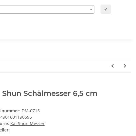
✔
i Shun Schälmesser 6,5 cm
elnummer:
DM-0715
4901601190595
orie:
Kai Shun Messer
ller: