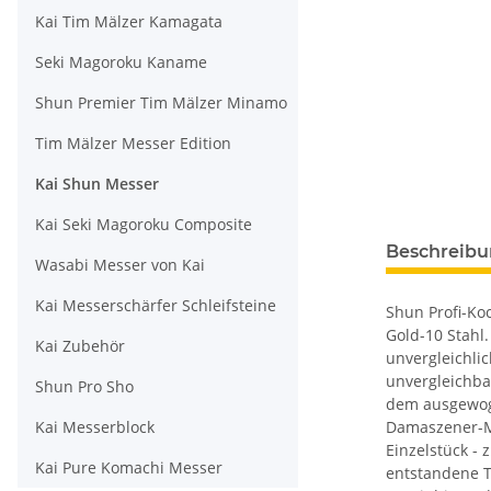
Kai Tim Mälzer Kamagata
Seki Magoroku Kaname
Shun Premier Tim Mälzer Minamo
Tim Mälzer Messer Edition
Kai Shun Messer
Kai Seki Magoroku Composite
Beschreib
Wasabi Messer von Kai
Kai Messerschärfer Schleifsteine
Shun Profi-Ko
Gold-10 Stahl.
Kai Zubehör
unvergleichli
unvergleichbar
Shun Pro Sho
dem ausgewoge
Kai Messerblock
Damaszener-Ma
Einzelstück -
Kai Pure Komachi Messer
entstandene T