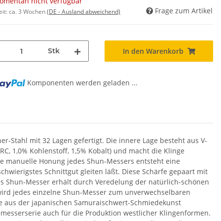
omentan nicht verfügbar
Frage zum Artikel
eit:
ca. 3 Wochen
(DE - Ausland abweichend)
Stk
In den Warenkorb
g...
Komponenten werden geladen ...
-Stahl mit 32 Lagen gefertigt. Die innere Lage besteht aus V-
HRC, 1,0% Kohlenstoff, 1,5% Kobalt) und macht die Klinge
 die manuelle Honung jedes Shun-Messers entsteht eine
hwierigstes Schnittgut gleiten läßt. Diese Schärfe gepaart mit
s Shun-Messer erhält durch Veredelung der natürlich-schönen
 wird jedes einzelne Shun-Messer zum unverwechselbaren
Die aus der japanischen Samuraischwert-Schmiedekunst
messerserie auch für die Produktion westlicher Klingenformen.