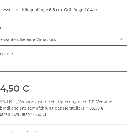
messer mit Klingenlänge 6,5 cm, Grifflänge 10,4 cm.
ur
te wählen Sie eine Variation.
urname
urname
4,50 €
 19% USt. , Versandkostenfreie Lieferung nach
DE
.
Versand
bindliche Preisempfehlung des Herstellers
:
105,00 €
sparen
10%
, also
10,50 €
)