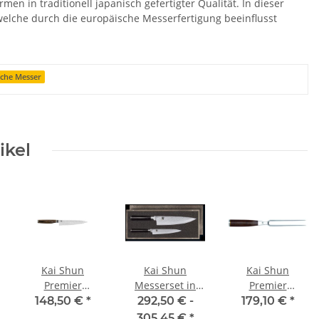
n in traditionell japanisch gefertigter Qualität. In dieser
 welche durch die europäische Messerfertigung beeinflusst
sche Messer
ikel
Kai Shun
Kai Shun
Kai Shun
Premier
Messerset in
Premier
Allzweckmesser
edler
Fleischgabel 16
148,50 €
*
292,50 € -
179,10 €
*
15 cm Tim
Holzschatulle
cm Tim Mälzer
305,45 €
*