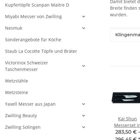
Damit bietet d
Kupfertöpfe Scanpan Maitre D
Breite finden
wurden.
Miyabi Messer von Zwilling
Nesmuk
Produkteig
Wert
Klingenmat
Sonderangebote für Köche
Staub La Cocotte Töpfe und Bräter
Victorinox Schweizer
Taschenmesser
Wetzstähle
Wetzsteine
Yaxell Messer aus Japan
Zwilling Beauty
n
Kai Shun
Kai Shun
Kai Shun
sser
Kleines
Steakmesser-Set
Messerset i
Zwilling Solingen
Schinkenmesser
edler
 -
166,50 € -
202,50 € -
283,50 € -
18 cm
Holzschatull
€
*
179,45 €
*
215,45 €
*
296,45 €