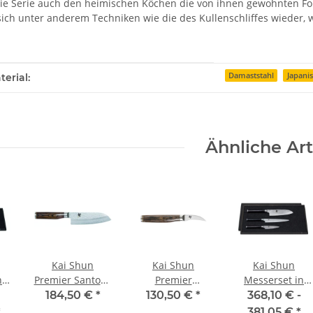
ie Serie auch den heimischen Köchen die von ihnen gewohnten Forme
 sich unter anderem Techniken wie die des Kullenschliffes wieder,
enschaft
Damaststahl
Japani
erial:
Ähnliche Art
Kai Shun
Kai Shun
Kai Shun
n
Premier Santoku
Premier
Messerset in
Messer 14 cm
Tourniermesser
edler
184,50 €
*
130,50 €
*
368,10 € -
le
Tim Mälzer
5,5 cm Tim
Holzschatulle
*
381,05 €
*