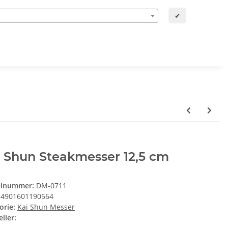
✔
 Shun Steakmesser 12,5 cm
elnummer:
DM-0711
4901601190564
orie:
Kai Shun Messer
ller: