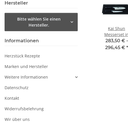
Hersteller
Bitte wählen Sie einen
Hersteller.
n
Kai Shun
Kai Shun
Kai Shun
sser
Kleines
Steakmesser-Set
Messerset i
Schinkenmesser
edler
Informationen
 -
166,50 € -
202,50 € -
283,50 € -
18 cm
Holzschatull
€
*
179,45 €
*
215,45 €
*
296,45 €
(inkl. DM-070
Herzstück Rezepte
DM-0702)
Marken und Hersteller
Weitere Informationen
Datenschutz
Kontakt
Widerrufsbelehrung
Wir über uns