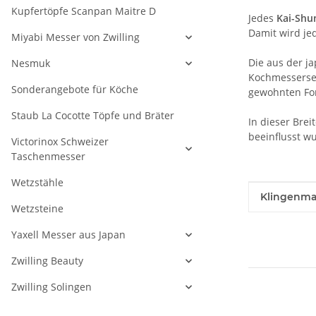
Kupfertöpfe Scanpan Maitre D
Jedes
Kai-Shu
Damit wird j
Miyabi Messer von Zwilling
Die aus der j
Nesmuk
Kochmesserser
Sonderangebote für Köche
gewohnten Fo
Staub La Cocotte Töpfe und Bräter
In dieser Bre
beeinflusst w
Victorinox Schweizer
Taschenmesser
Wetzstähle
Produkteig
Wert
Klingenmat
Wetzsteine
Yaxell Messer aus Japan
Zwilling Beauty
Zwilling Solingen