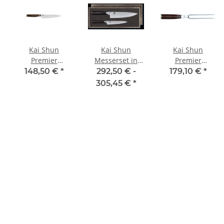
Kai Shun
Kai Shun
Kai Shun
Premier
Messerset in
Premier
Allzweckmesser
edler
Fleischgabel 16
148,50 €
*
292,50 € -
179,10 €
*
15 cm Tim
Holzschatulle
cm Tim Mälzer
305,45 €
*
Mälzer Edition
(inkl. DM-0701 +
Edition
DM-0706)