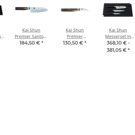
Kai Shun
Kai Shun
Kai Shun
n
Premier Santoku
Premier
Messerset in
Messer 14 cm
Tourniermesser
edler
184,50 €
*
130,50 €
*
368,10 € -
le
Tim Mälzer
5,5 cm Tim
Holzschatulle
*
381,05 €
*
1 +
Edition
Mälzer Edition
(inkl. DM-0700 +
DM-0701 + DM-
0702)