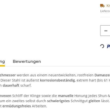
K
Lieferz
Loading
ung
Bewertungen
ochmesser
werden aus einem neuentwickelten, rostfreien
Damaszen
 Dieser Stahl ist äußerst
korrosionsbeständig
, extrem hart (bis 61
ch
dauerhaft
scharf.
nvexen
Schliff der Klinge sowie die
manuelle
Honung jedes Shun-M
um ein zweites selbst durch
schwierigstes
Schnittgut
gleiten
lässt
bt
ermüdungsfreies
Arbeiten.