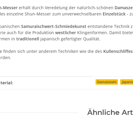
n-Messer
erhält durch Veredelung der natürlich-schönen
Damasze
edes einzelne Shun-Messer zum unverwechselbaren
Einzelstück
- z
apanischen
Samuraischwert-Schmiedekunst
entstandene Technik z
ie auch für die Produktion
westlicher
Klingenformen. Damit biete
rmen in
traditionell
japanisch gefertigter Qualität.
ite finden sich unter anderem Techniken wie die des
Kullenschliffes
urden.
enschaft
Damaststahl
Japani
erial:
Ähnliche Art