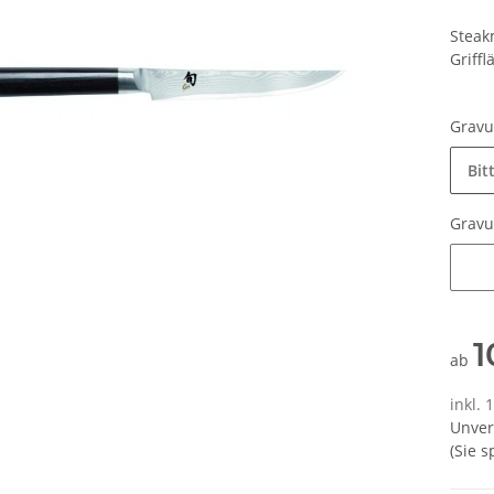
Steak
Griffl
Grav
Bit
Grav
Grav
1
ab
inkl.
Unver
(Sie 