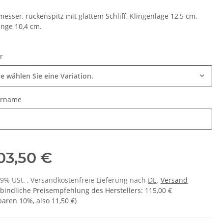
messer, rückenspitz mit glattem Schliff, Klingenläge 12,5 cm,
änge 10,4 cm.
ur
te wählen Sie eine Variation.
urname
urname
03,50 €
 19% USt. , Versandkostenfreie Lieferung nach
DE
.
Versand
bindliche Preisempfehlung des Herstellers
:
115,00 €
sparen
10%
, also
11,50 €
)