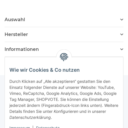
Auswahl
Hersteller
Informationen
Wie wir Cookies & Co nutzen
Durch Klicken auf „Alle akzeptieren“ gestatten Sie den
Einsatz folgender Dienste auf unserer Website: YouTube,
Vimeo, ReCaptcha, Google Analytics, Google Ads, Google
Newsletter Abonnieren
Tag Manager, SHOPVOTE. Sie können die Einstellung
jederzeit ändern (Fingerabdruck-Icon links unten). Weitere
Bitte senden Sie mir entsprechend Ihrer
Details finden Sie unter
Konfigurieren
und in unserer
Datenschutzerklärung
regelmäßig und jederzeit widerruflich
Datenschutzerklärung
.
Informationen zu Ihrem Produktsortiment per E-Mail zu.
Impressum
|
Datenschutz