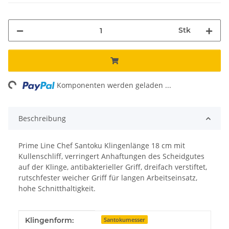
Stk
ng...
Komponenten werden geladen ...
Beschreibung
Prime Line Chef Santoku Klingenlänge 18 cm mit
Kullenschliff, verringert Anhaftungen des Scheidgutes
auf der Klinge, antibakterieller Griff, dreifach verstiftet,
rutschfester weicher Griff für langen Arbeitseinsatz,
hohe Schnitthaltigkeit.
Produkteigenschaft
Wert
Klingenform:
Santokumesser