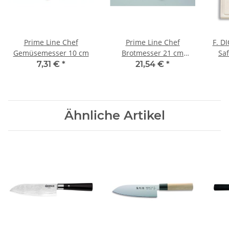
Prime Line Chef
Prime Line Chef
F. D
Gemüsemesser 10 cm
Brotmesser 21 cm
Saf
Wellenschliff
7,31 €
*
21,54 €
*
Ähnliche Artikel