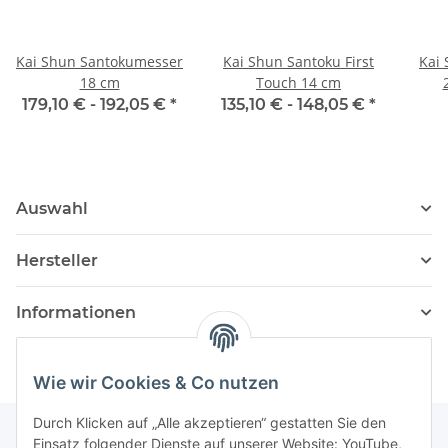
Kai Shun Santokumesser
Kai Shun Santoku First
Kai
18 cm
Touch 14 cm
179,10 € -
192,05 €
*
135,10 € -
148,05 €
*
Auswahl
Hersteller
Informationen
Wie wir Cookies & Co nutzen
Durch Klicken auf „Alle akzeptieren“ gestatten Sie den
Einsatz folgender Dienste auf unserer Website: YouTube,