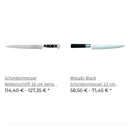
Schinkenmesser
Wasabi Black
Wellenschliff 26 cm Serie
Schinkenmesser 23 cm
Alpha von Güde
Klinge
114,40 € -
127,35 €
*
58,50 € -
71,45 €
*