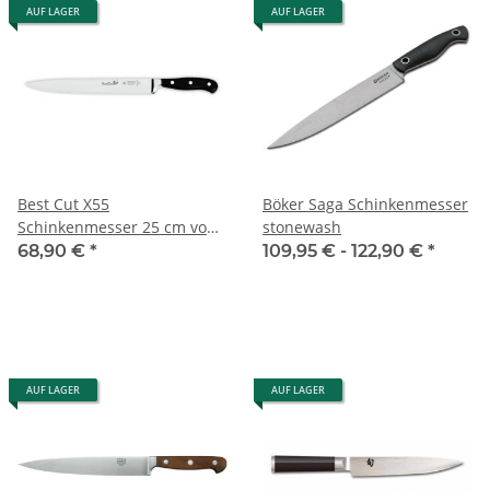
AUF LAGER
AUF LAGER
Best Cut X55
Böker Saga Schinkenmesser
Schinkenmesser 25 cm von
stonewash
Giesser
68,90 €
*
109,95 € -
122,90 €
*
AUF LAGER
AUF LAGER