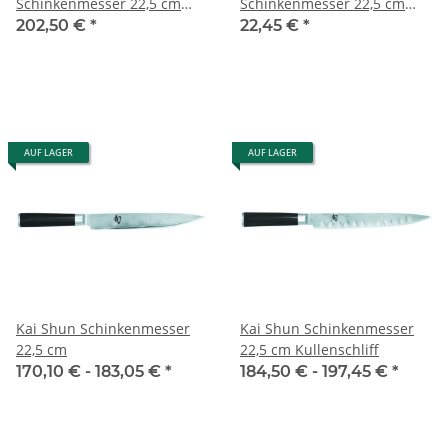
Schinkenmesser 22,5 cm
Schinkenmesser 22,5 cm
Tim Mälzer Edition
Klinge
202,50 €
*
22,45 €
*
AUF LAGER
AUF LAGER
Kai Shun Schinkenmesser
Kai Shun Schinkenmesser
22,5 cm
22,5 cm Kullenschliff
170,10 € -
183,05 €
*
184,50 € -
197,45 €
*