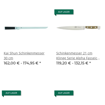
AUF LAGER
Kai Shun Schinkenmesser
Schinkenmesser 21 cm
30 cm
Klinge Serie Alpha Fasseiche
von Güde
162,00 € -
174,95 €
*
119,20 € -
132,15 €
*
AUF LAGER
AUF LAGER