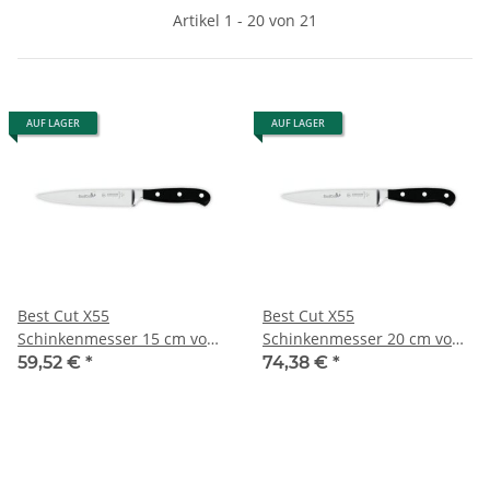
Artikel 1 - 20 von 21
AUF LAGER
AUF LAGER
Best Cut X55
Best Cut X55
Schinkenmesser 15 cm von
Schinkenmesser 20 cm von
Giesser
Giesser
59,52 €
*
74,38 €
*