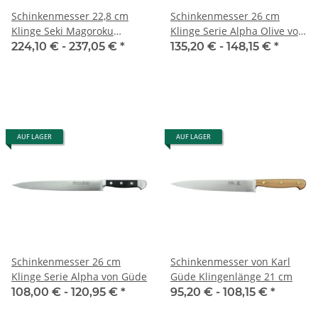
Schinkenmesser 22,8 cm
Schinkenmesser 26 cm
Klinge Seki Magoroku
Klinge Serie Alpha Olive von
Composite von Kai
Güde
224,10 € -
237,05 €
*
135,20 € -
148,15 €
*
AUF LAGER
AUF LAGER
Schinkenmesser 26 cm
Schinkenmesser von Karl
Klinge Serie Alpha von Güde
Güde Klingenlänge 21 cm
108,00 € -
120,95 €
*
95,20 € -
108,15 €
*