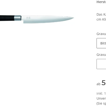
Herste
Das K
cm Kl
Grav
Bit
Grav
Grav
5
ab
inkl. 
Unver
(Sie 