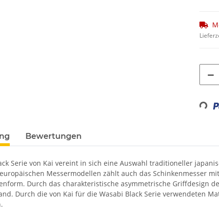
M
Lieferz
Loadin
ung
Bewertungen
ack Serie von Kai vereint in sich eine Auswahl traditioneller jap
n europäischen Messermodellen zählt auch das Schinkenmesser mit s
enform. Durch das charakteristische asymmetrische Griffdesign d
and. Durch die von Kai für die Wasabi Black Serie verwendeten Mat
.