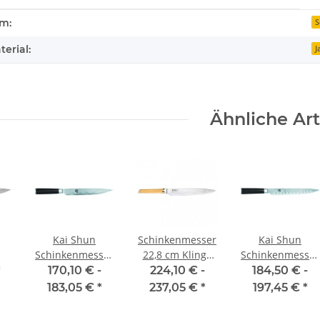
enschaft
rm:
S
erial:
J
Ähnliche Art
Kai Shun
Schinkenmesser
Kai Shun
Schinkenmesser
22,8 cm Klinge
Schinkenmesser
er
22,5 cm
Seki Magoroku
22,5 cm
*
170,10 € -
224,10 € -
184,50 € -
Composite von
Kullenschliff
183,05 €
*
237,05 €
*
197,45 €
*
on
Kai