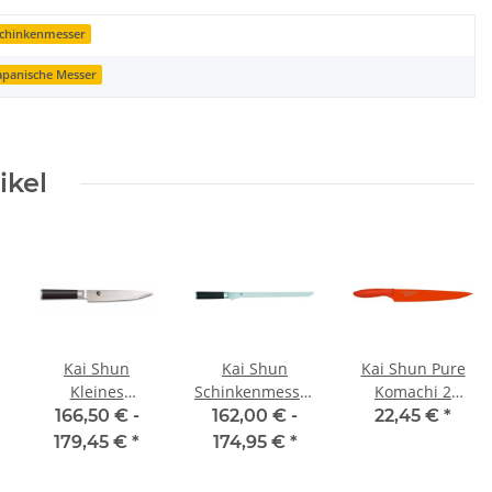
chinkenmesser
apanische Messer
ikel
Kai Shun
Kai Shun
Kai Shun Pure
Kleines
Schinkenmesser
Komachi 2
Schinkenmesser
30 cm
Schinkenmesser
166,50 € -
162,00 € -
22,45 €
*
18 cm
22,5 cm Klinge
179,45 €
*
174,95 €
*