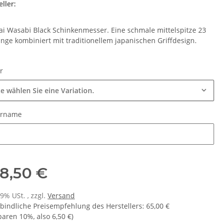
ller:
ai Wasabi Black Schinkenmesser. Eine schmale mittelspitze 23
inge kombiniert mit traditionellem japanischen Griffdesign.
ur
te wählen Sie eine Variation.
urname
urname
8,50 €
19% USt. , zzgl.
Versand
bindliche Preisempfehlung des Herstellers
:
65,00 €
sparen
10%
, also
6,50 €
)