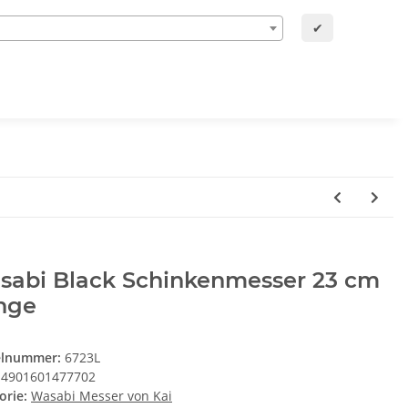
✔
sabi Black Schinkenmesser 23 cm
nge
elnummer:
6723L
4901601477702
orie:
Wasabi Messer von Kai